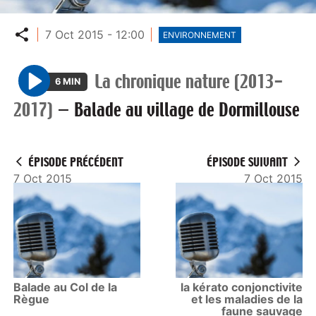
Partager
7 Oct 2015 - 12:00
ENVIRONNEMENT
La chronique nature (2013-
6 MIN
P
2017)
—
Balade au village de Dormillouse
l
a
y
ÉPISODE PRÉCÉDENT
ÉPISODE SUIVANT
7 Oct 2015
7 Oct 2015
Balade au Col de la
la kérato conjonctivite
Règue
et les maladies de la
faune sauvage