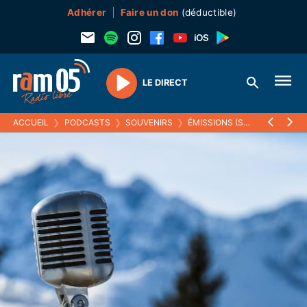
Adhérer
Faire un don
(déductible)
LE DIRECT
Play
ACCUEIL
❯
PODCASTS
❯
SOUVENIRS
❯
ÉMISSIONS (SOUVENIRS)
❯