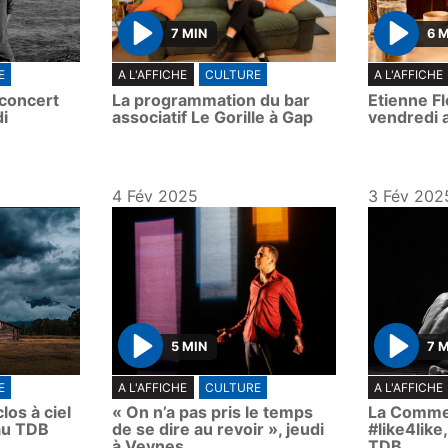
7 MIN
6 
P
P
E
A L'AFFICHE
CULTURE
A L'AFFICHE
l
l
concert
La programmation du bar
Etienne F
a
a
i
associatif Le Gorille à Gap
vendredi 
y
y
4 Fév 2025
3 Fév 202
5 MIN
7 
P
P
E
A L'AFFICHE
CULTURE
A L'AFFICHE
l
l
los à ciel
« On n’a pas pris le temps
La Commed
a
a
au TDB
de se dire au revoir », jeudi
#like4like
y
y
à Veynes
TDB