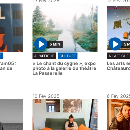
13 Fév 2025
12 Fév 20
5 MIN
5 
P
P
E
A L'AFFICHE
CULTURE
A L'AFFICHE
l
l
ram05 :
« Le chant du cygne », expo
Les arts e
a
a
man de
photo à la galerie du théâtre
Châteauro
y
y
La Passerelle
10 Fév 2025
6 Fév 202