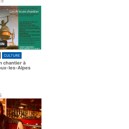
25
MIN
CULTURE
n chantier à
ux-les-Alpes
5