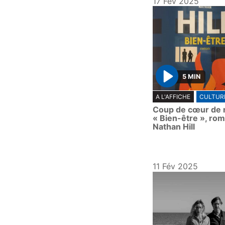
17 Fév 2025
5 MIN
P
A L'AFFICHE
CULTUR
l
Coup de cœur de 
a
« Bien-être », ro
y
Nathan Hill
11 Fév 2025