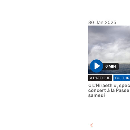
30 Jan 2025
6 MIN
P
A L'AFFICHE
CULTUR
l
« L’Hiraeth », spe
a
concert à la Passe
y
samedi