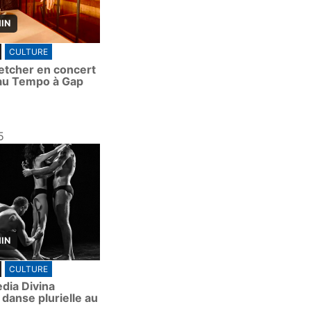
MIN
CULTURE
letcher en concert
au Tempo à Gap
5
MIN
CULTURE
ia Divina
, danse plurielle au