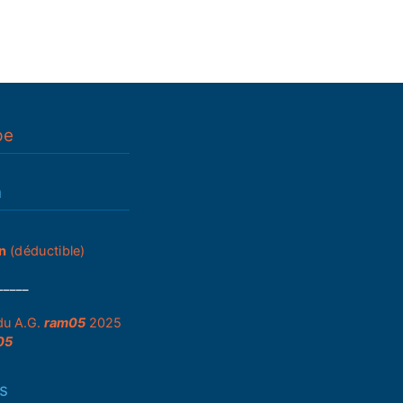
pe
n
n
(déductible)
_____
du A.G.
ram05
2025
05
s