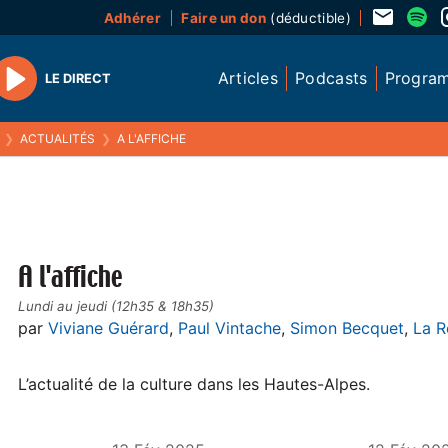
Adhérer
Faire un don
(déductible)
Articles
Podcasts
Progra
LE DIRECT
Play
❯
ACTUALITÉS
❯
A L'AFFICHE
A l'affiche
Lundi au jeudi (12h35 & 18h35)
par
Viviane Guérard
,
Paul Vintache
,
Simon Becquet
,
La R
L’actualité de la culture dans les Hautes-Alpes.