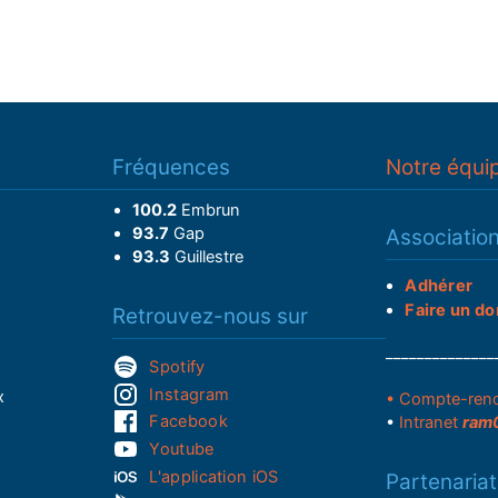
Fréquences
Notre équi
100.2
Embrun
93.7
Gap
Associatio
93.3
Guillestre
Adhérer
Faire un do
Retrouvez-nous sur
______________
Spotify
Instagram
x
• Compte-ren
Facebook
•
Intranet
ram
Youtube
L'application iOS
Partenariat