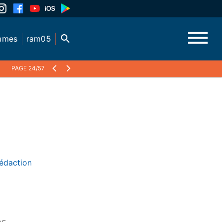
mmes
ram05
PAGE 24/57
édaction