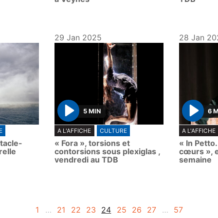
29 Jan 2025
28 Jan 20
5 MIN
6 
P
P
E
A L'AFFICHE
CULTURE
A L'AFFICHE
l
l
ctacle-
« Fora », torsions et
« In Petto
a
a
relle
contorsions sous plexiglas ,
cœurs », 
y
y
vendredi au TDB
semaine
1
…
21
22
23
24
25
26
27
…
57