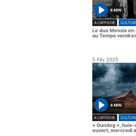
6 MIN
P
A L'AFFICHE
CULTUR
l
Le duo Mensis en 
a
au Tempo vendred
y
5 Fév 2025
4 MIN
P
A L'AFFICHE
CULTUR
l
« Gundog », huis-c
a
ouvert, mercredi 
y