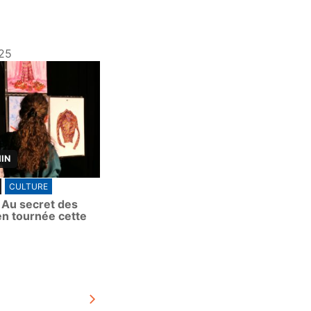
25
MIN
CULTURE
. Au secret des
en tournée cette