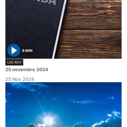
6 MIN
P
LES RDV
l
25 novembre 2024
a
y
25 Nov 2024