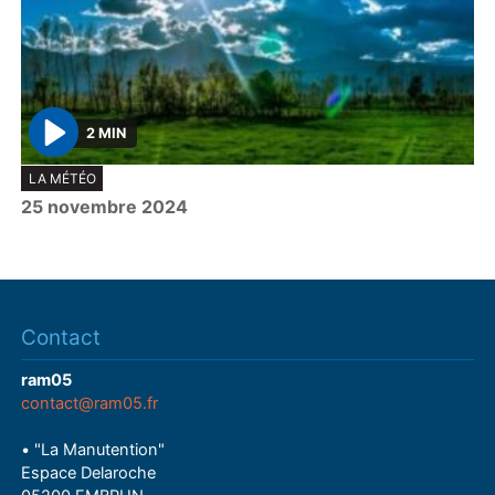
2 MIN
P
LA MÉTÉO
l
25 novembre 2024
a
y
Contact
ram05
contact@ram05.fr
• "La Manutention"
Espace Delaroche