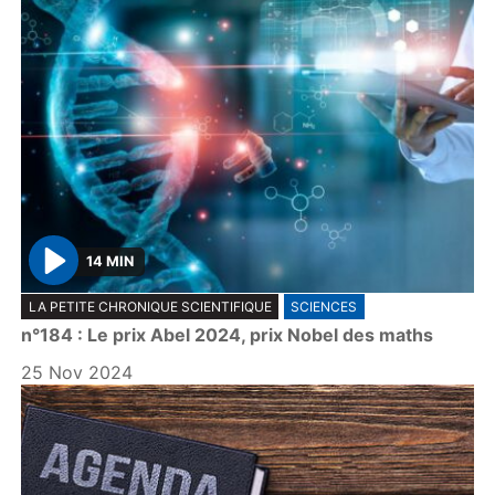
14 MIN
P
LA PETITE CHRONIQUE SCIENTIFIQUE
SCIENCES
l
n°184 : Le prix Abel 2024, prix Nobel des maths
a
y
25 Nov 2024