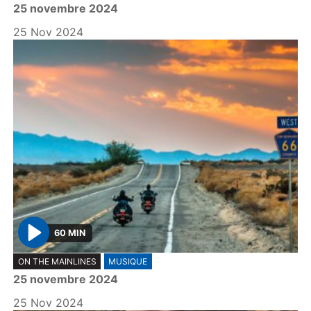
25 novembre 2024
a
y
25 Nov 2024
60 MIN
P
ON THE MAINLINES
MUSIQUE
l
25 novembre 2024
a
y
25 Nov 2024