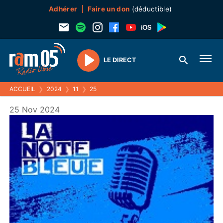
Adhérer
Faire un don
(déductible)
LE DIRECT
Play
ACCUEIL
❯
2024
❯
11
❯
25
25 Nov 2024