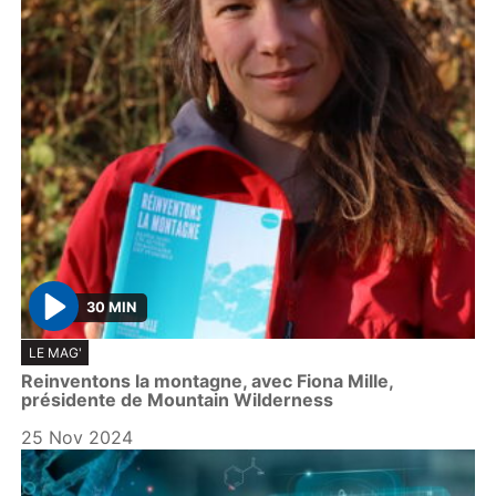
30 MIN
P
LE MAG'
l
Reinventons la montagne, avec Fiona Mille,
a
présidente de Mountain Wilderness
y
25 Nov 2024