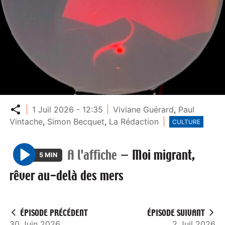
Partager
1 Juil 2026 - 12:35
Viviane Guérard
,
Paul
Vintache
,
Simon Becquet
,
La Rédaction
CULTURE
A l'affiche
—
Moi migrant,
5 MIN
P
rêver au-delà des mers
l
a
y
ÉPISODE PRÉCÉDENT
ÉPISODE SUIVANT
30 Juin 2026
2 Juil 2026