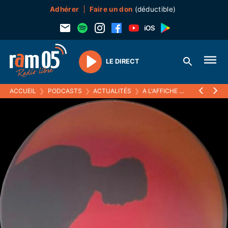
Adhérer
Faire un don
(déductible)
LE DIRECT
Play
ACCUEIL
❯
PODCASTS
❯
ACTUALITÉS
❯
A L'AFFICHE
❯
MOI MIGRAN