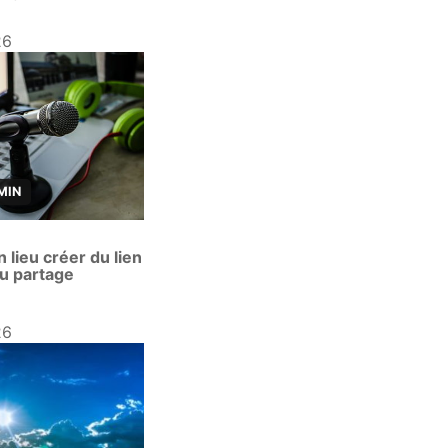
26
MIN
 lieu créer du lien
du partage
26