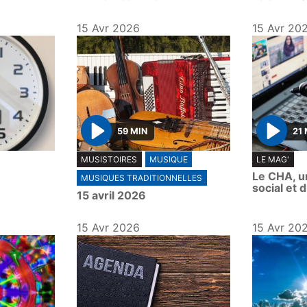
15 Avr 2026
15 Avr 20
59 MIN
21 
P
P
MUSISTOIRES
MUSIQUE
LE MAG'
l
l
Le CHA, un
MUSIQUES TRADITIONNELLES
a
a
social et 
15 avril 2026
y
y
15 Avr 2026
15 Avr 20