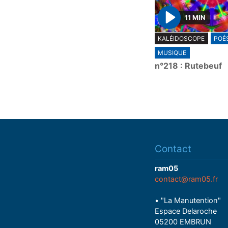
11 MIN
P
KALÉIDOSCOPE
POÉS
l
MUSIQUE
a
n°218 : Rutebeuf
y
Contact
ram05
contact@ram05.fr
• "La Manutention"
Espace Delaroche
05200 EMBRUN