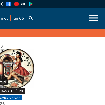
mmes
ram05
26
 MIN
 DANS LE RÉTRO
EMISSION GAP
026