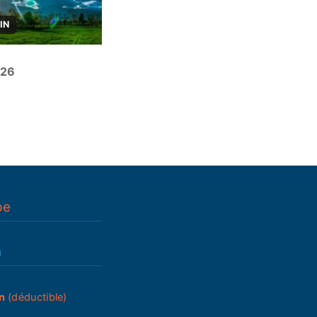
IN
026
pe
n
n
(déductible)