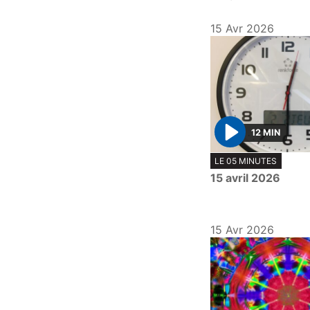
15 Avr 2026
12 MIN
P
LE 05 MINUTES
l
15 avril 2026
a
y
15 Avr 2026