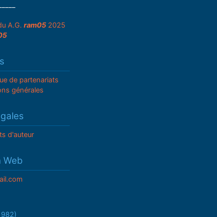
_____
du A.G.
ram05
2025
05
s
que de partenariats
ons générales
égales
ts d'auteur
n Web
il.com
/1982)