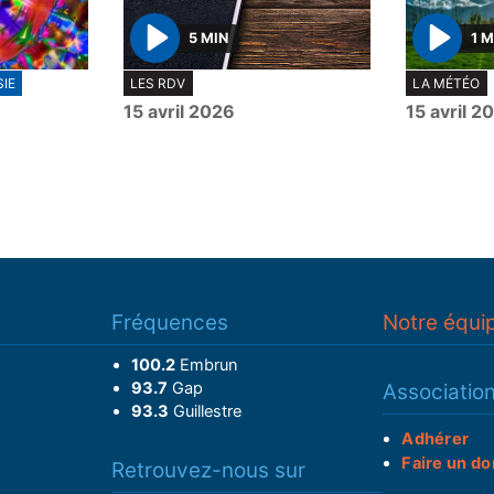
5 MIN
1 M
P
P
IE
LES RDV
LA MÉTÉO
l
l
15 avril 2026
15 avril 2
a
a
y
y
Fréquences
Notre équi
100.2
Embrun
93.7
Gap
Associatio
93.3
Guillestre
Adhérer
Faire un do
Retrouvez-nous sur