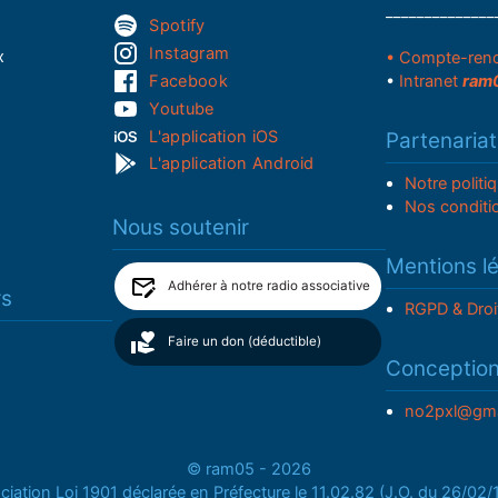
______________
Spotify
Instagram
x
• Compte-ren
Facebook
•
Intranet
ram
Youtube
L'application iOS
Partenariat
L'application Android
Notre politi
Nos conditi
Nous soutenir
Mentions l
Adhérer à notre radio associative
rs
RGPD & Droi
Faire un don (déductible)
Conceptio
no2pxl@gma
© ram05 - 2026
iation Loi 1901 déclarée en Préfecture le 11.02.82 (J.O. du 26/02