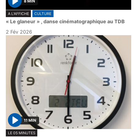
8 MIN
P
A L'AFFICHE
CULTURE
l
« Le glaneur » , danse cinématographique au TDB
a
y
2 Fév 2026
11 MIN
P
LE 05 MINUTES
l