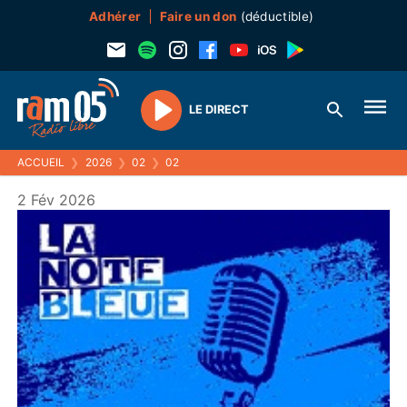
Adhérer
Faire un don
(déductible)
LE DIRECT
Play
ACCUEIL
❯
2026
❯
02
❯
02
2 Fév 2026