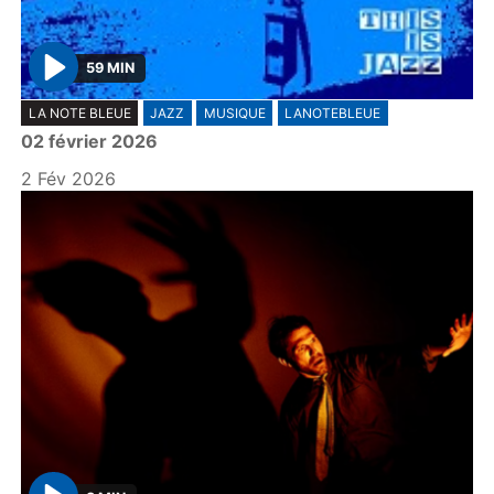
59 MIN
P
LA NOTE BLEUE
JAZZ
MUSIQUE
LANOTEBLEUE
l
02 février 2026
a
y
2 Fév 2026