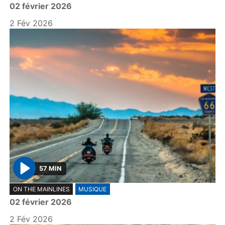
02 février 2026
a
y
2 Fév 2026
57 MIN
P
ON THE MAINLINES
MUSIQUE
l
02 février 2026
a
y
2 Fév 2026