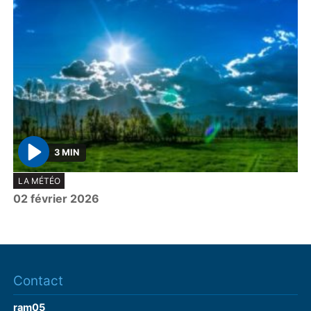
3 MIN
P
LA MÉTÉO
l
02 février 2026
a
y
Contact
ram05