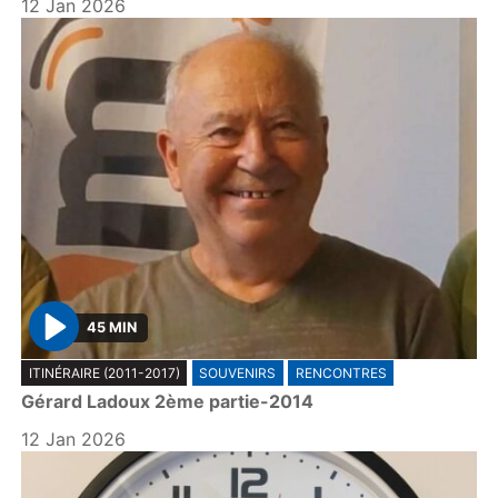
12 Jan 2026
45 MIN
P
ITINÉRAIRE (2011-2017)
SOUVENIRS
RENCONTRES
l
Gérard Ladoux 2ème partie-2014
a
y
12 Jan 2026