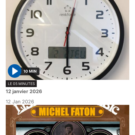
10 MIN
P
LE 05 MINUTES
l
12 janvier 2026
a
y
12 Jan 2026