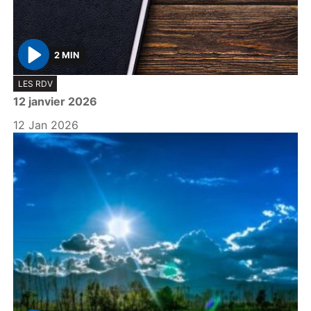
2 MIN
P
LES RDV
l
12 janvier 2026
a
y
12 Jan 2026