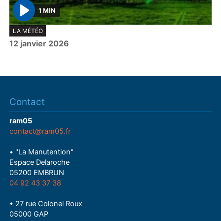
1 MIN
P
LA MÉTÉO
l
12 janvier 2026
a
y
Contact
ram05
contact@ram05.fr
• "La Manutention"
Espace Delaroche
05200 EMBRUN
04 92 43 37 38
• 27 rue Colonel Roux
05000 GAP