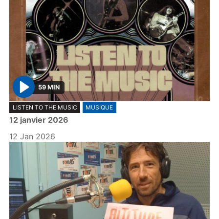
59 MIN
P
LISTEN TO THE MUSIC
MUSIQUE
l
12 janvier 2026
a
y
12 Jan 2026