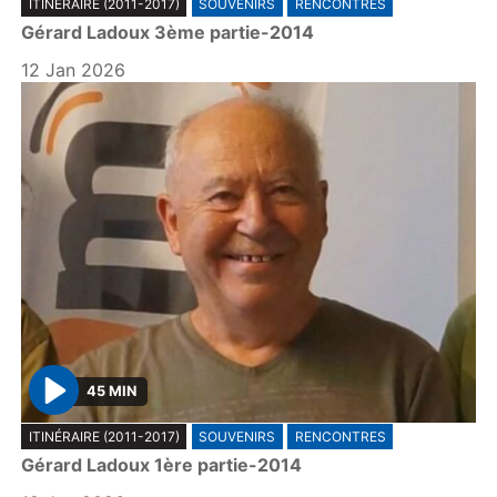
ITINÉRAIRE (2011-2017)
SOUVENIRS
RENCONTRES
l
Gérard Ladoux 3ème partie-2014
a
y
12 Jan 2026
45 MIN
P
ITINÉRAIRE (2011-2017)
SOUVENIRS
RENCONTRES
l
Gérard Ladoux 1ère partie-2014
a
y