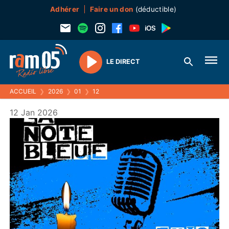
Adhérer
Faire un don
(déductible)
LE DIRECT
Play
ACCUEIL
❯
2026
❯
01
❯
12
12 Jan 2026