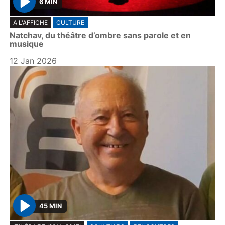
6 MIN
P
A L'AFFICHE
CULTURE
l
Natchav, du théâtre d’ombre sans parole et en
a
musique
y
12 Jan 2026
45 MIN
P