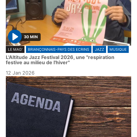
30 MIN
P
LE MAG'
BRIANÇONNAIS-PAYS DES ECRINS
JAZZ
MUSIQUE
l
L'Altitude Jazz Festival 2026, une "respiration
a
festive au milieu de l'hiver"
y
12 Jan 2026