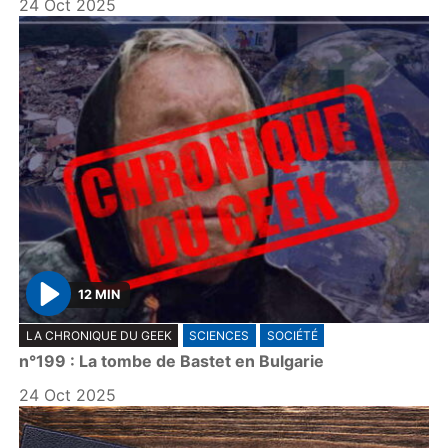
24 Oct 2025
12 MIN
P
LA CHRONIQUE DU GEEK
SCIENCES
SOCIÉTÉ
l
n°199 : La tombe de Bastet en Bulgarie
a
y
24 Oct 2025