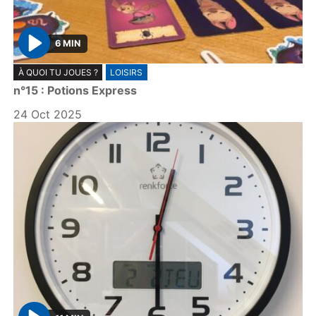
6 MIN
P
À QUOI TU JOUES ?
LOISIRS
l
n°15 : Potions Express
a
y
24 Oct 2025