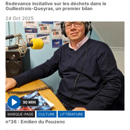
Redevance incitative sur les déchets dans le
a
Guillestrois-Queyras, un premier bilan
y
24 Oct 2025
30 MIN
P
MARQUE-PAGE
CULTURE
LITTÉRATURE
l
n°36 : Emilien du Pouzenc
a
y