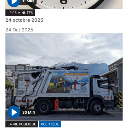
11 MIN
P
LE 05 MINUTES
l
24 octobre 2025
a
y
24 Oct 2025
30 MIN
P
LA VIE PUBLIQUE
POLITIQUE
l