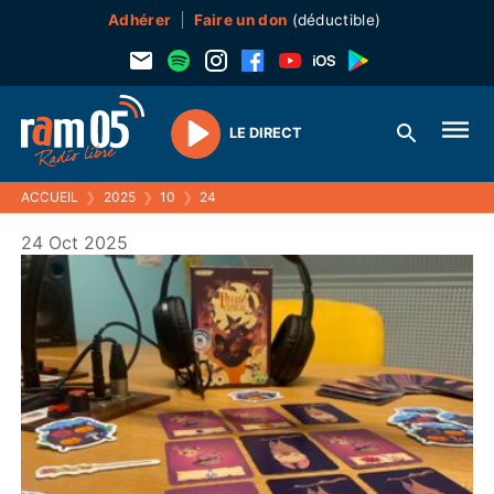
Adhérer
Faire un don
(déductible)
LE DIRECT
Play
ACCUEIL
❯
2025
❯
10
❯
24
24 Oct 2025