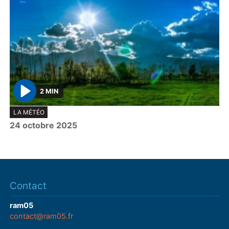
2 MIN
P
LA MÉTÉO
l
24 octobre 2025
a
y
Contact
ram05
contact@ram05.fr