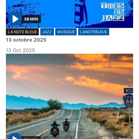
58 MIN
P
LA NOTE BLEUE
JAZZ
MUSIQUE
LANOTEBLEUE
l
13 octobre 2025
a
y
13 Oct 2025