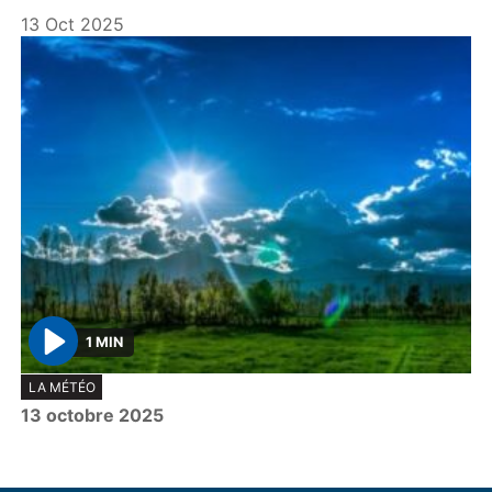
y
13 Oct 2025
1 MIN
P
LA MÉTÉO
l
13 octobre 2025
a
y