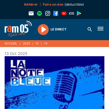
Adhérer
Faire un don
(déductible)
LE DIRECT
Play
ACCUEIL
❯
2025
❯
10
❯
13
13 Oct 2025