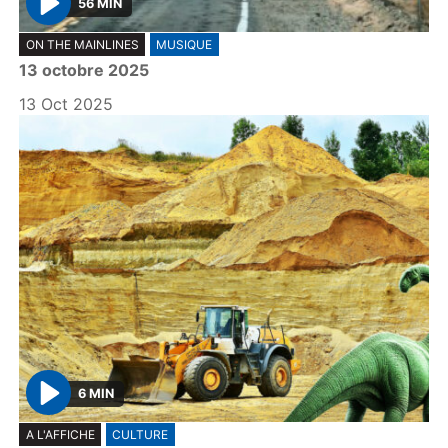
56 MIN
P
ON THE MAINLINES
MUSIQUE
l
13 octobre 2025
a
y
13 Oct 2025
6 MIN
P
A L'AFFICHE
CULTURE
l