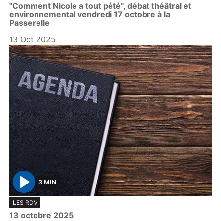
"Comment Nicole a tout pété", débat théâtral et
a
environnemental vendredi 17 octobre à la
y
Passerelle
13 Oct 2025
3 MIN
P
LES RDV
l
13 octobre 2025
a