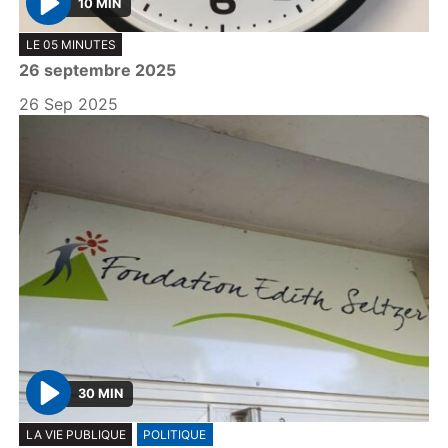
10 MIN
P
LE 05 MINUTES
l
26 septembre 2025
a
y
26 Sep 2025
30 MIN
P
LA VIE PUBLIQUE
POLITIQUE
l