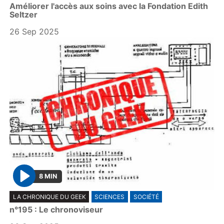
Améliorer l'accès aux soins avec la Fondation Edith
a
Seltzer
y
26 Sep 2025
8 MIN
P
LA CHRONIQUE DU GEEK
SCIENCES
SOCIÉTÉ
l
n°195 : Le chronoviseur
a
y