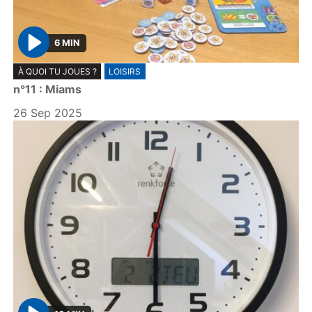
6 MIN
P
À QUOI TU JOUES ?
LOISIRS
l
n°11 : Miams
a
y
26 Sep 2025