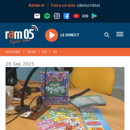
Adhérer
Faire un don
(déductible)
LE DIRECT
Play
ACCUEIL
❯
2025
❯
09
❯
26
26 Sep 2025