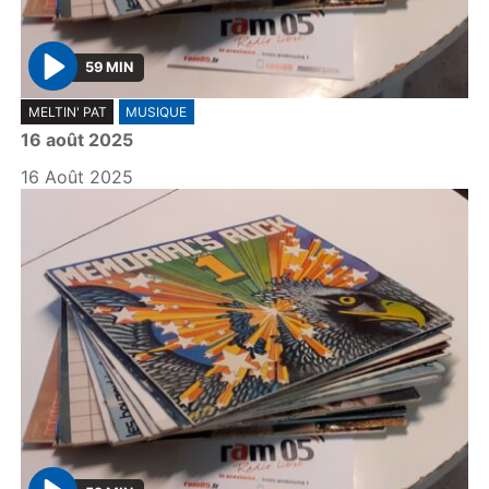
59 MIN
P
MELTIN' PAT
MUSIQUE
l
16 août 2025
a
y
16 Août 2025