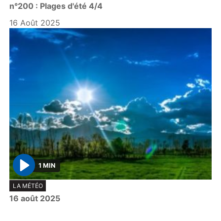
n°200 : Plages d'été 4/4
a
y
16 Août 2025
1 MIN
P
LA MÉTÉO
l
16 août 2025
a
y