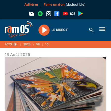
Adhérer
Faire un don
(déductible)
LE DIRECT
Play
ACCUEIL
❯
2025
❯
08
❯
16
16 Août 2025