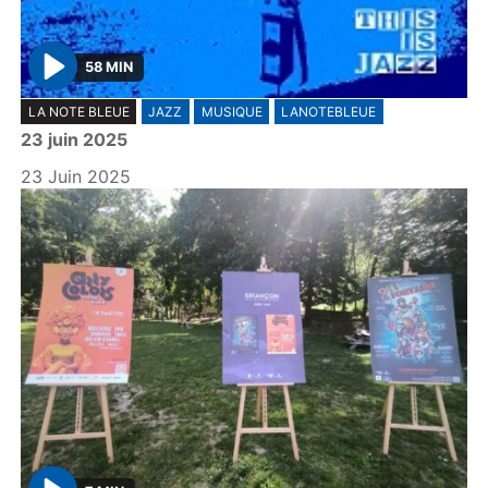
58 MIN
P
LA NOTE BLEUE
JAZZ
MUSIQUE
LANOTEBLEUE
l
23 juin 2025
a
y
23 Juin 2025