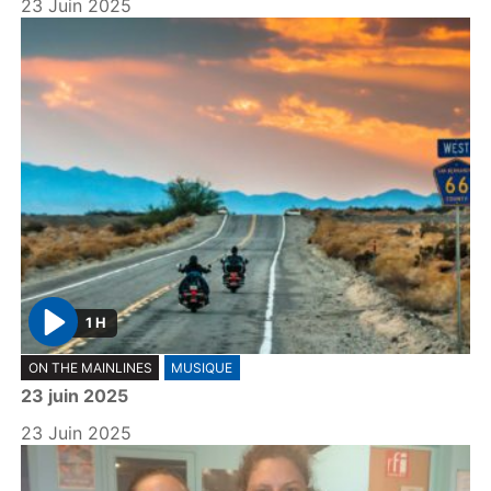
23 Juin 2025
1 H
P
ON THE MAINLINES
MUSIQUE
l
23 juin 2025
a
y
23 Juin 2025