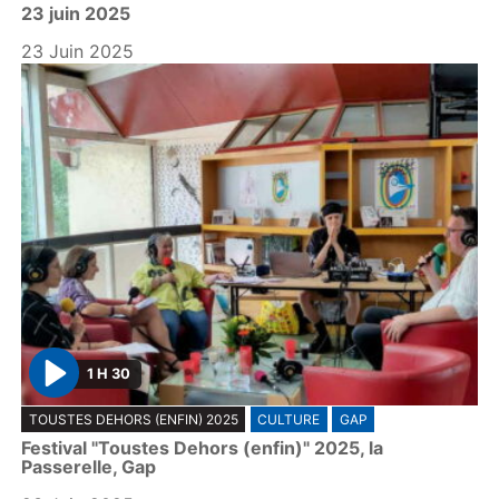
23 juin 2025
a
y
23 Juin 2025
1 H 30
P
TOUSTES DEHORS (ENFIN) 2025
CULTURE
GAP
l
Festival "Toustes Dehors (enfin)" 2025, la
a
Passerelle, Gap
y