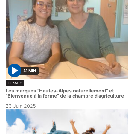
31 MIN
P
LE MAG'
l
Les marques "Hautes-Alpes naturellement" et
a
"Bienvenue à la ferme" de la chambre d'agriculture
y
23 Juin 2025