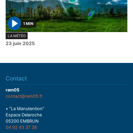
1 MIN
P
LA MÉTÉO
l
23 juin 2025
a
y
Contact
ram05
contact@ram05.fr
• "La Manutention"
Espace Delaroche
05200 EMBRUN
04 92 43 37 38