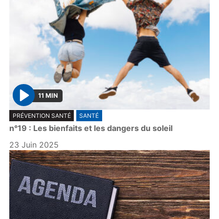
11 MIN
P
PRÉVENTION SANTÉ
SANTÉ
l
n°19 : Les bienfaits et les dangers du soleil
a
y
23 Juin 2025