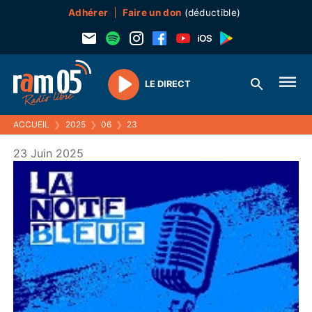
Adhérer
Faire un don
(déductible)
LE DIRECT
Play
ACCUEIL
❯
2025
❯
06
❯
23
23 Juin 2025