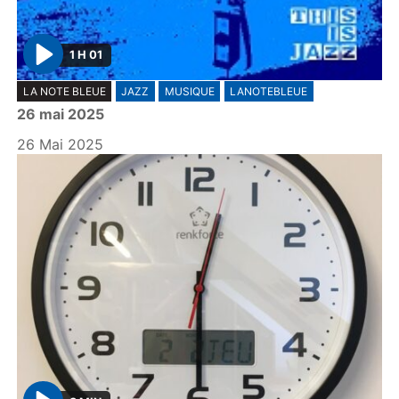
1 H 01
P
LA NOTE BLEUE
JAZZ
MUSIQUE
LANOTEBLEUE
l
26 mai 2025
a
y
26 Mai 2025