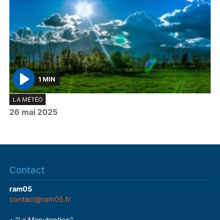
1 MIN
P
LA MÉTÉO
l
26 mai 2025
a
y
Contact
ram05
contact@ram05.fr
• "La Manutention"