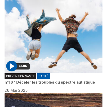
9 MIN
P
PRÉVENTION SANTÉ
SANTÉ
l
n°16 : Déceler les troubles du spectre autistique
a
y
26 Mai 2025