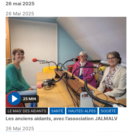
26 mai 2025
a
y
26 Mai 2025
25 MIN
P
LE MAG' DES AIDANTS
SANTÉ
HAUTES-ALPES
SOCIÉTÉ
l
Les anciens aidants, avec l'association JALMALV
a
y
26 Mai 2025