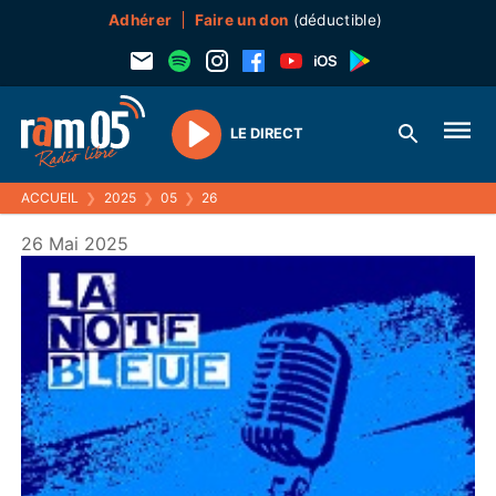
Adhérer
Faire un don
(déductible)
LE DIRECT
Play
ACCUEIL
❯
2025
❯
05
❯
26
26 Mai 2025