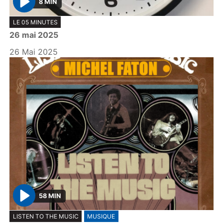
8 MIN
P
LE 05 MINUTES
l
26 mai 2025
a
y
26 Mai 2025
58 MIN
P
LISTEN TO THE MUSIC
MUSIQUE
l