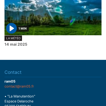
1 MIN
P
LA MÉTÉO
l
14 mai 2025
a
y
Contact
ram05
contact@ram05.fr
• "La Manutention"
Espace Delaroche