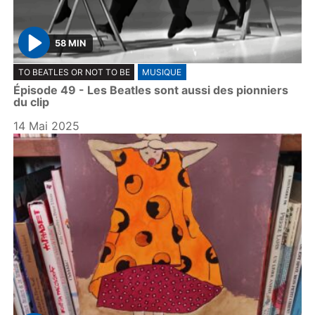
58 MIN
P
TO BEATLES OR NOT TO BE
MUSIQUE
l
Épisode 49 - Les Beatles sont aussi des pionniers
a
du clip
y
14 Mai 2025