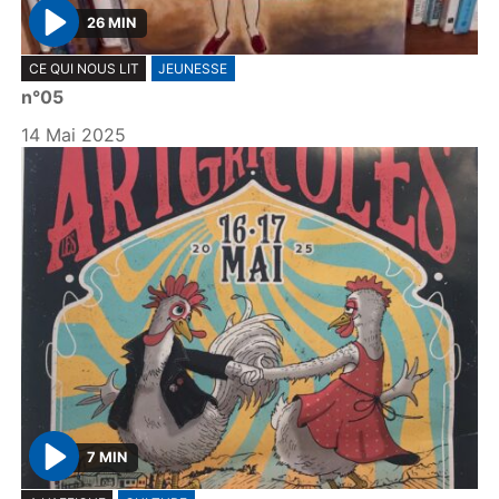
26 MIN
P
CE QUI NOUS LIT
JEUNESSE
l
n°05
a
y
14 Mai 2025
7 MIN
P