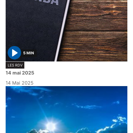
5 MIN
P
LES RDV
l
14 mai 2025
a
y
14 Mai 2025