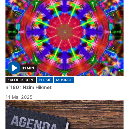
11 MIN
P
KALÉIDOSCOPE
POÉSIE
MUSIQUE
l
n°180 : Nzim Hikmet
a
y
14 Mai 2025