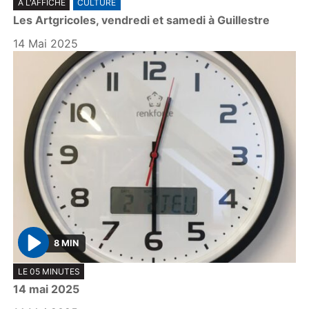
A L'AFFICHE
CULTURE
l
Les Artgricoles, vendredi et samedi à Guillestre
a
y
14 Mai 2025
8 MIN
P
LE 05 MINUTES
l
14 mai 2025
a
y