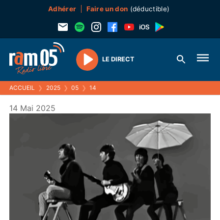
Adhérer
Faire un don
(déductible)
LE DIRECT
Play
ACCUEIL
❯
2025
❯
05
❯
14
14 Mai 2025