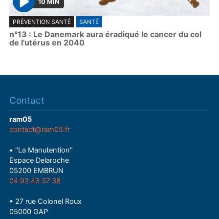
10 MIN
P
PRÉVENTION SANTÉ
SANTÉ
l
n°13 : Le Danemark aura éradiqué le cancer du col
a
de l'utérus en 2040
y
Contact
ram05
contact@ram05.fr
• "La Manutention"
Espace Delaroche
05200 EMBRUN
04 92 43 37 38
• 27 rue Colonel Roux
05000 GAP