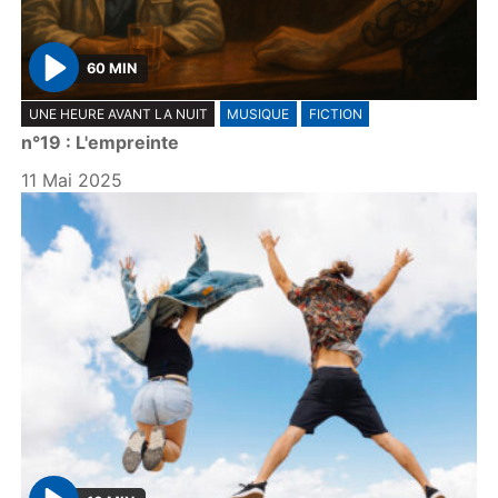
60 MIN
P
UNE HEURE AVANT LA NUIT
MUSIQUE
FICTION
l
n°19 : L'empreinte
a
y
11 Mai 2025