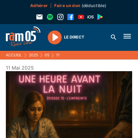
Adhérer
Faire un don
(déductible)
LE DIRECT
Play
ACCUEIL
❯
2025
❯
05
❯
11
11 Mai 2025