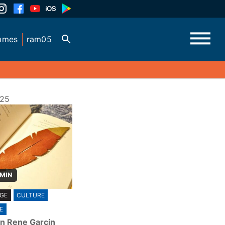
mmes
ram05
025
 MIN
GE
CULTURE
E
an Rene Garcin