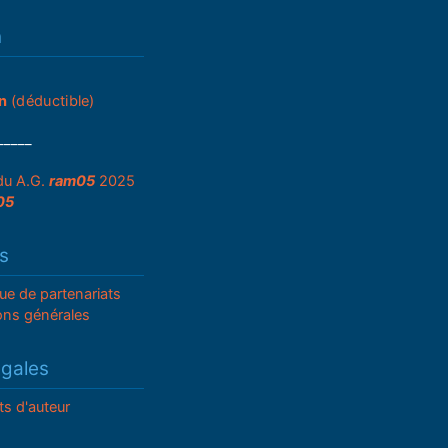
n
n
(déductible)
_____
du A.G.
ram05
2025
05
s
que de partenariats
ons générales
égales
ts d'auteur