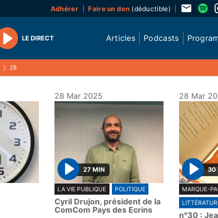
Adhérer
Faire un don
(déductible)
Articles
Podcasts
Progra
LE DIRECT
Play
❯
28
28 Mar 2025
28 Mar 2
27 MIN
30
P
P
LA VIE PUBLIQUE
POLITIQUE
MARQUE-PA
l
l
Cyril Drujon, président de la
LITTÉRATUR
a
a
ComCom Pays des Ecrins
n°30 : Je
y
y