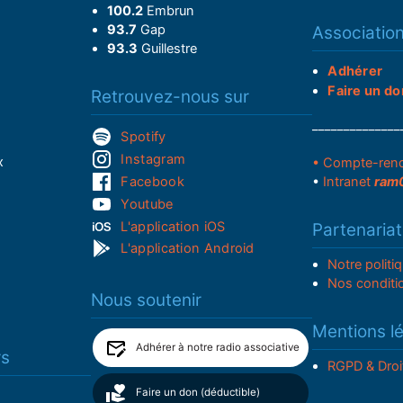
100.2
Embrun
93.7
Gap
Associatio
93.3
Guillestre
Adhérer
Faire un do
Retrouvez-nous sur
______________
Spotify
Instagram
x
• Compte-ren
Facebook
•
Intranet
ram
Youtube
L'application iOS
Partenariat
L'application Android
Notre politi
Nos conditi
Nous soutenir
Mentions l
Adhérer à notre radio associative
rs
RGPD & Droi
Faire un don (déductible)