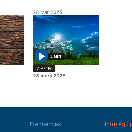
28 Mar 2025
2 MIN
P
LA MÉTÉO
l
28 mars 2025
a
y
Fréquences
Notre équi