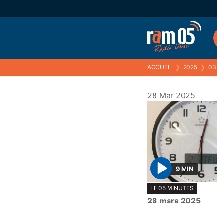
ACCUEIL
❯
2025
❯
03
28 Mar 2025
9 MIN
P
LE 05 MINUTES
l
28 mars 2025
a
y