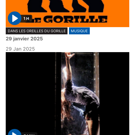
1 H
P
DANS LES OREILLES DU GORILLE
MUSIQUE
l
29 janvier 2025
a
y
29 Jan 2025