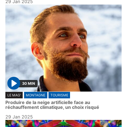
29 Jan 2025
30 MIN
P
LE MAG'
MONTAGNE
TOURISME
l
Produire de la neige artificielle face au
a
réchauffement climatique, un choix risqué
y
29 Jan 2025