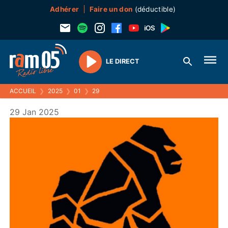
Adhérer
Faire un don
(déductible)
LE DIRECT
Play
ACCUEIL
❯
2025
❯
01
❯
29
29 Jan 2025