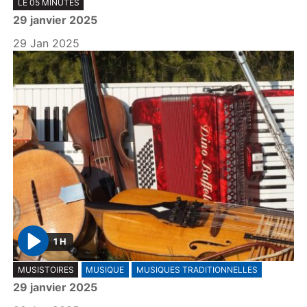
LE 05 MINUTES
l
29 janvier 2025
a
y
29 Jan 2025
1 H
P
MUSISTOIRES
MUSIQUE
MUSIQUES TRADITIONNELLES
l
29 janvier 2025
a
y