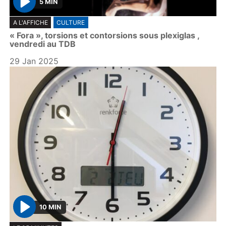
5 MIN
P
A L'AFFICHE
CULTURE
l
« Fora », torsions et contorsions sous plexiglas ,
a
vendredi au TDB
y
29 Jan 2025
10 MIN
P