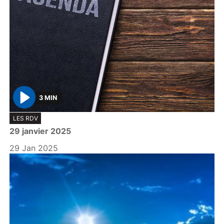
3 MIN
P
LES RDV
l
29 janvier 2025
a
y
29 Jan 2025