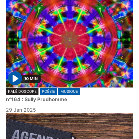
10 MIN
P
KALÉIDOSCOPE
POÉSIE
MUSIQUE
l
n°164 : Sully Prudhomme
a
y
29 Jan 2025