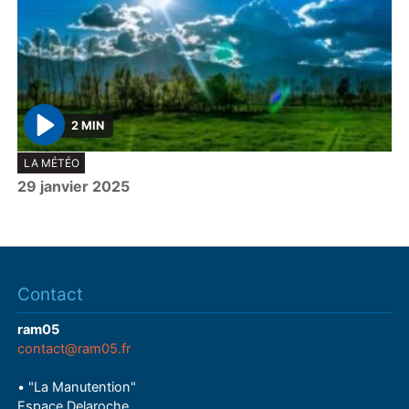
2 MIN
P
LA MÉTÉO
l
29 janvier 2025
a
y
Contact
ram05
contact@ram05.fr
• "La Manutention"
Espace Delaroche