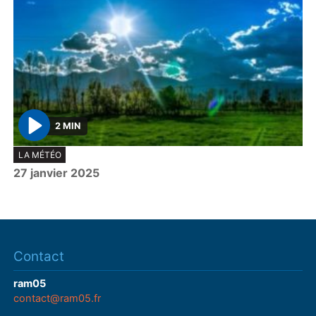
2 MIN
P
LA MÉTÉO
l
27 janvier 2025
a
y
Contact
ram05
contact@ram05.fr