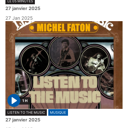
LE 05 MINUTES
l
27 janvier 2025
a
y
27 Jan 2025
1 H
P
LISTEN TO THE MUSIC
MUSIQUE
l
27 janvier 2025
a
y