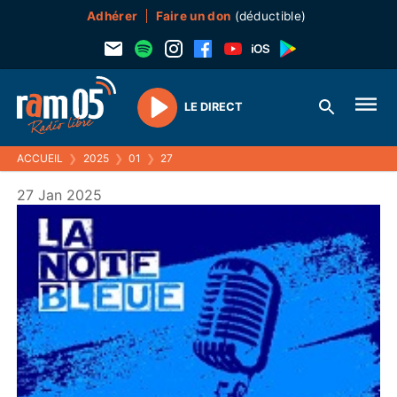
Adhérer
Faire un don
(déductible)
LE DIRECT
Play
ACCUEIL
❯
2025
❯
01
❯
27
27 Jan 2025