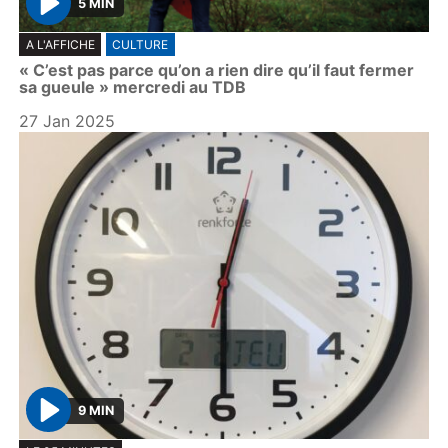
5 MIN
P
A L'AFFICHE
CULTURE
l
« C’est pas parce qu’on a rien dire qu’il faut fermer
a
sa gueule » mercredi au TDB
y
27 Jan 2025
9 MIN
P