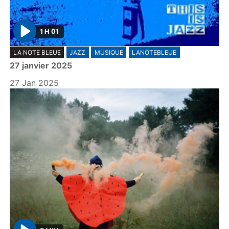
1 H 01
P
LA NOTE BLEUE
JAZZ
MUSIQUE
LANOTEBLEUE
l
27 janvier 2025
a
y
27 Jan 2025