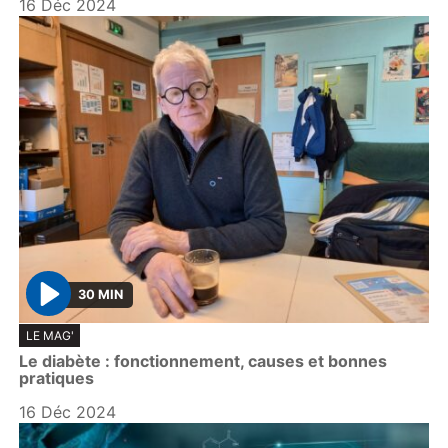
16 Déc 2024
30 MIN
P
LE MAG'
l
Le diabète : fonctionnement, causes et bonnes
a
pratiques
y
16 Déc 2024