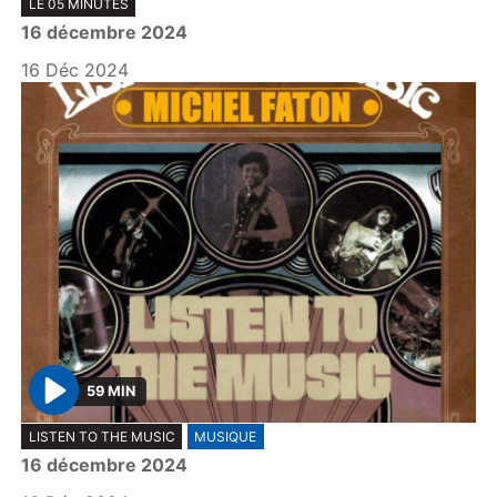
LE 05 MINUTES
l
16 décembre 2024
a
y
16 Déc 2024
59 MIN
P
LISTEN TO THE MUSIC
MUSIQUE
l
16 décembre 2024
a
y