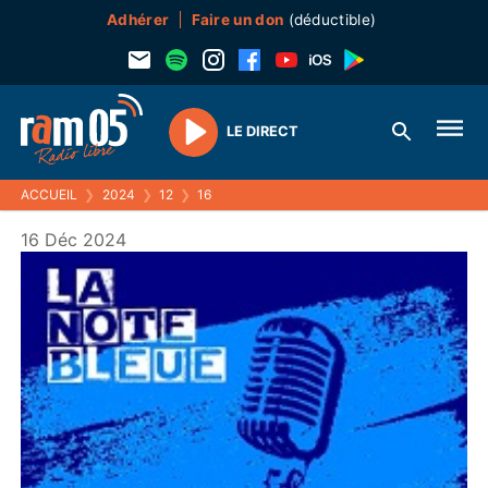
Adhérer
Faire un don
(déductible)
LE DIRECT
Play
ACCUEIL
❯
2024
❯
12
❯
16
16 Déc 2024