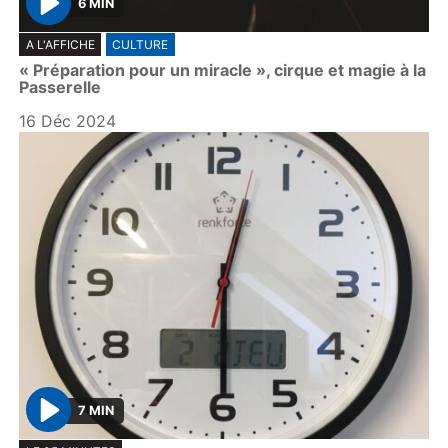
6 MIN
P
A L'AFFICHE
CULTURE
l
« Préparation pour un miracle », cirque et magie à la
a
Passerelle
y
16 Déc 2024
7 MIN
P