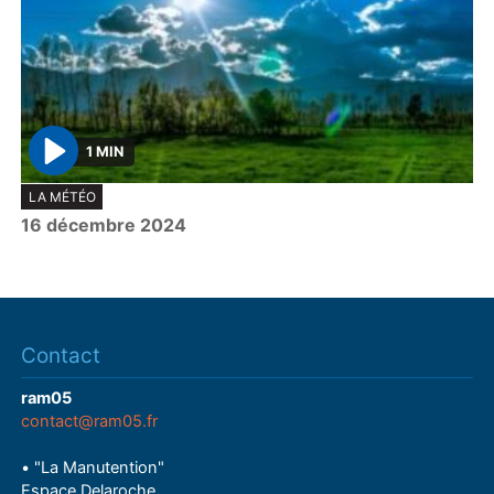
1 MIN
P
LA MÉTÉO
l
16 décembre 2024
a
y
Contact
ram05
contact@ram05.fr
• "La Manutention"
Espace Delaroche