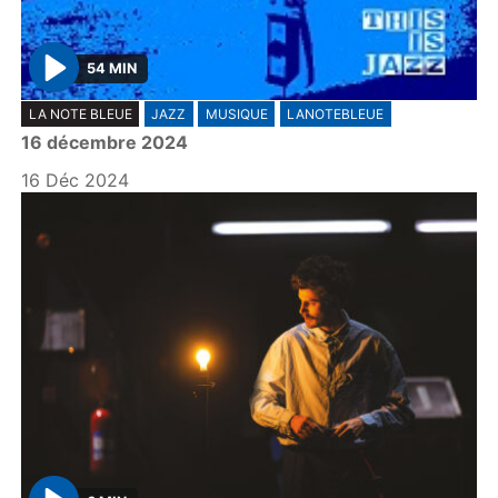
54 MIN
P
LA NOTE BLEUE
JAZZ
MUSIQUE
LANOTEBLEUE
l
16 décembre 2024
a
y
16 Déc 2024