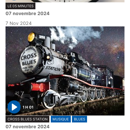
P
LE 05 MINUTES
l
07 novembre 2024
a
y
7 Nov 2024
1 H 01
P
CROSS BLUES STATION
MUSIQUE
BLUES
l
07 novembre 2024
a