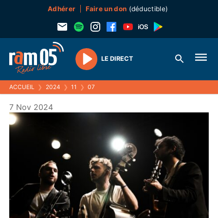
Adhérer
Faire un don
(déductible)
LE DIRECT
Play
ACCUEIL
❯
2024
❯
11
❯
07
7 Nov 2024