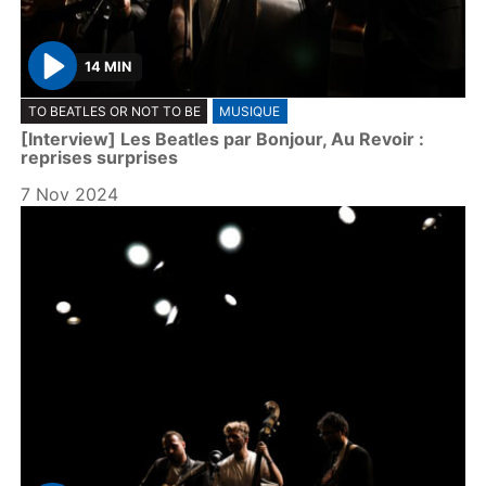
14 MIN
P
TO BEATLES OR NOT TO BE
MUSIQUE
l
[Interview] Les Beatles par Bonjour, Au Revoir :
a
reprises surprises
y
7 Nov 2024