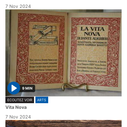
y
7 Nov 2024
9 MIN
P
ECOUTEZ VOIR
ARTS
l
Vita Nova
a
y
7 Nov 2024