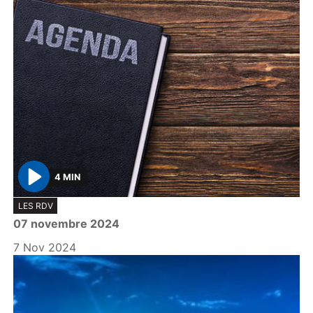
4 MIN
P
LES RDV
l
07 novembre 2024
a
y
7 Nov 2024