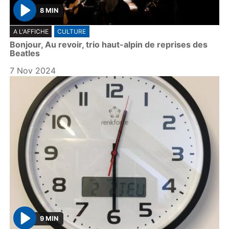
8 MIN
P
A L'AFFICHE
CULTURE
l
Bonjour, Au revoir, trio haut-alpin de reprises des
a
Beatles
y
7 Nov 2024
9 MIN