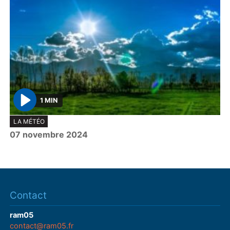
1 MIN
P
LA MÉTÉO
l
07 novembre 2024
a
y
Contact
ram05
contact@ram05.fr