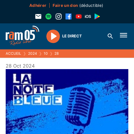
Adhérer
Faire un don
(déductible)
LE DIRECT
Play
ACCUEIL
❯
2024
❯
10
❯
28
28 Oct 2024