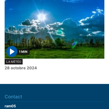
1 MIN
P
LA MÉTÉO
l
28 octobre 2024
a
y
Contact
ram05