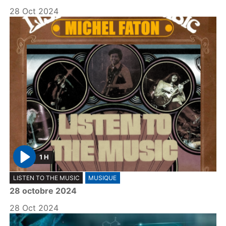
28 Oct 2024
1 H
P
LISTEN TO THE MUSIC
MUSIQUE
l
28 octobre 2024
a
y
28 Oct 2024