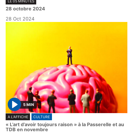
LE 05 MINUTES
l
28 octobre 2024
a
y
28 Oct 2024
5 MIN
P
A L'AFFICHE
CULTURE
l
« L’art d’avoir toujours raison » à la Passerelle et au
a
TDB en novembre
y