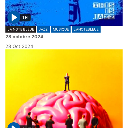
1 H
P
LA NOTE BLEUE
JAZZ
MUSIQUE
LANOTEBLEUE
l
28 octobre 2024
a
y
28 Oct 2024