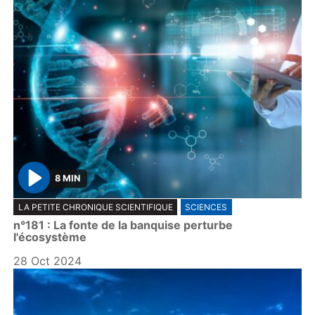
8 MIN
P
LA PETITE CHRONIQUE SCIENTIFIQUE
SCIENCES
l
n°181 : La fonte de la banquise perturbe
a
l'écosystème
y
28 Oct 2024