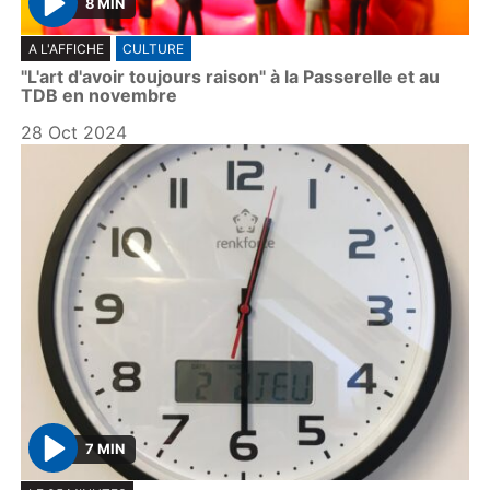
8 MIN
P
A L'AFFICHE
CULTURE
l
"L'art d'avoir toujours raison" à la Passerelle et au
a
TDB en novembre
y
28 Oct 2024
7 MIN
P