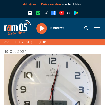
Adhérer
Faire un don
(déductible)
LE DIRECT
Play
ACCUEIL
❯
2024
❯
10
❯
19
19 Oct 2024