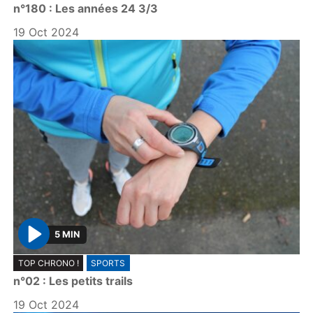
n°180 : Les années 24 3/3
a
y
19 Oct 2024
5 MIN
P
TOP CHRONO !
SPORTS
l
n°02 : Les petits trails
a
y
19 Oct 2024