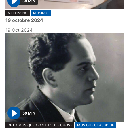
58 MIN
P
MELTIN' PAT
MUSIQUE
l
19 octobre 2024
a
y
19 Oct 2024
59 MIN
P
DE LA MUSIQUE AVANT TOUTE CHOSE
MUSIQUE CLASSIQUE
l