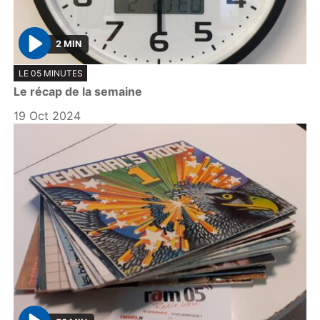
2 MIN
P
LE 05 MINUTES
l
Le récap de la semaine
a
y
19 Oct 2024