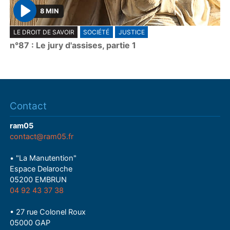
8 MIN
P
LE DROIT DE SAVOIR
SOCIÉTÉ
JUSTICE
l
n°87 : Le jury d'assises, partie 1
a
y
Contact
ram05
contact@ram05.fr
• "La Manutention"
Espace Delaroche
05200 EMBRUN
04 92 43 37 38
• 27 rue Colonel Roux
05000 GAP