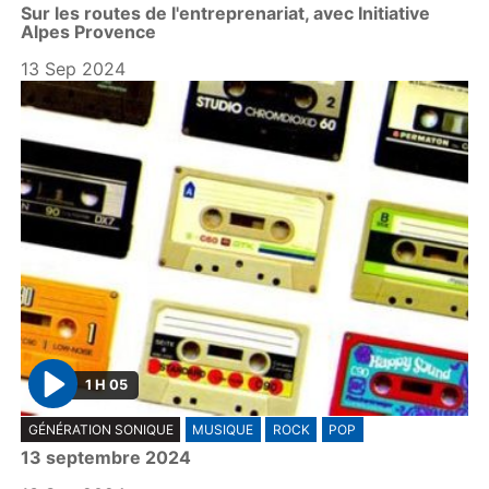
Sur les routes de l'entreprenariat, avec Initiative
a
Alpes Provence
y
13 Sep 2024
1 H 05
P
GÉNÉRATION SONIQUE
MUSIQUE
ROCK
POP
l
13 septembre 2024
a
y