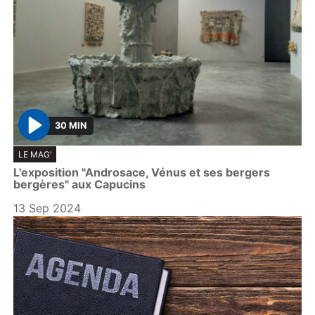
30 MIN
P
LE MAG'
l
L'exposition "Androsace, Vénus et ses bergers
a
bergères" aux Capucins
y
13 Sep 2024