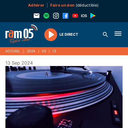
Adhérer
Faire un don
(déductible)
LE DIRECT
Play
ACCUEIL
❯
2024
❯
09
❯
13
13 Sep 2024