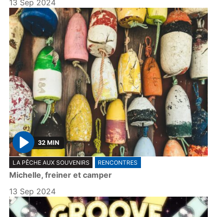
13 Sep 2024
32 MIN
P
LA PÊCHE AUX SOUVENIRS
RENCONTRES
l
Michelle, freiner et camper
a
y
13 Sep 2024