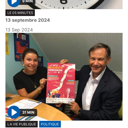
9 MIN
P
LE 05 MINUTES
l
13 septembre 2024
a
y
13 Sep 2024
31 MIN
P
LA VIE PUBLIQUE
POLITIQUE
l