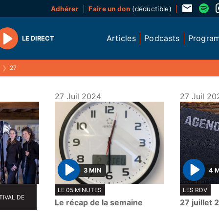
Adhérer
Faire un don
(déductible)
Articles
Podcasts
Progra
LE DIRECT
Play
❯
27
27 Juil 2024
27 Juil 20
3 MIN
4 
P
P
LE 05 MINUTES
LES RDV
l
l
IVAL DE
Le récap de la semaine
27 juillet
a
a
y
y