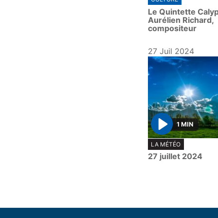
Le Quintette Caly
Aurélien Richard,
compositeur
27 Juil 2024
1 MIN
P
LA MÉTÉO
l
27 juillet 2024
a
y