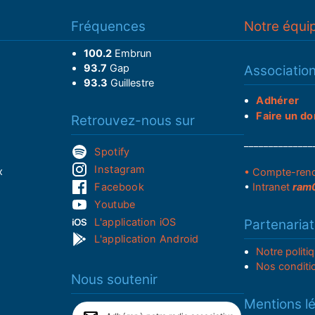
Fréquences
Notre équi
100.2
Embrun
93.7
Gap
Associatio
93.3
Guillestre
Adhérer
Faire un do
Retrouvez-nous sur
______________
Spotify
Instagram
x
• Compte-ren
Facebook
•
Intranet
ram
Youtube
L'application iOS
Partenariat
L'application Android
Notre politi
Nos conditi
Nous soutenir
Mentions l