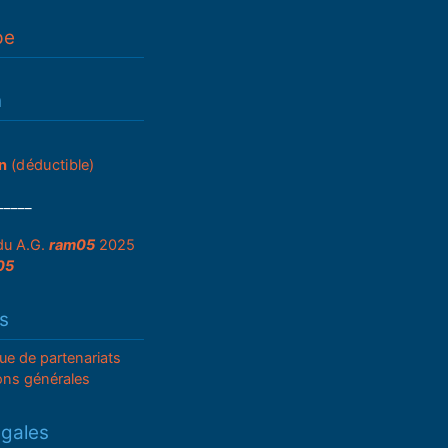
pe
n
n
(déductible)
_____
du A.G.
ram05
2025
05
s
que de partenariats
ons générales
égales