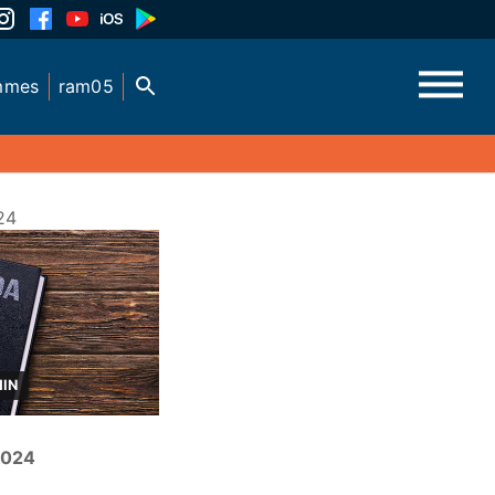
mmes
ram05
24
MIN
 2024