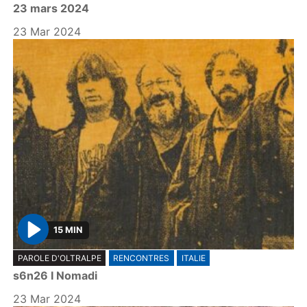
23 mars 2024
a
y
23 Mar 2024
15 MIN
P
PAROLE D'OLTRALPE
RENCONTRES
ITALIE
l
s6n26 I Nomadi
a
y
23 Mar 2024