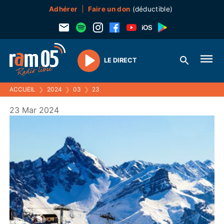
Adhérer
Faire un don
(déductible)
LE DIRECT
Play
ACCUEIL
❯
2024
❯
03
❯
23
23 Mar 2024