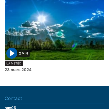
2 MIN
P
LA MÉTÉO
l
23 mars 2024
a
y
Contact
ram05