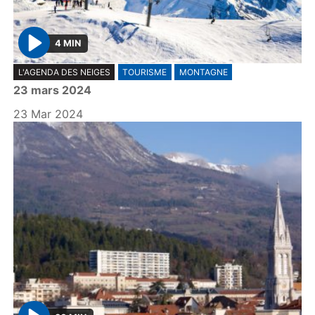
4 MIN
P
L'AGENDA DES NEIGES
TOURISME
MONTAGNE
l
23 mars 2024
a
y
23 Mar 2024