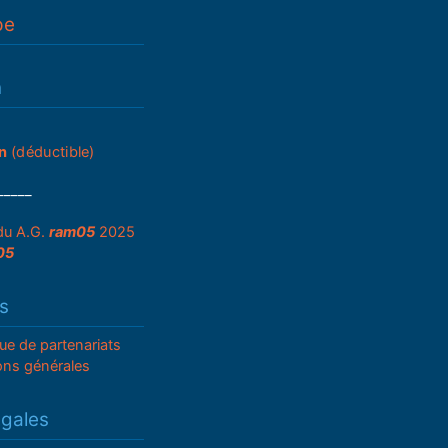
pe
n
n
(déductible)
_____
du A.G.
ram05
2025
05
s
que de partenariats
ons générales
égales