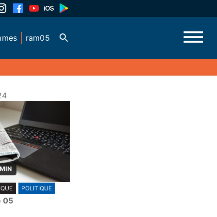
mmes
ram05
24
 MIN
IQUE
POLITIQUE
e 05