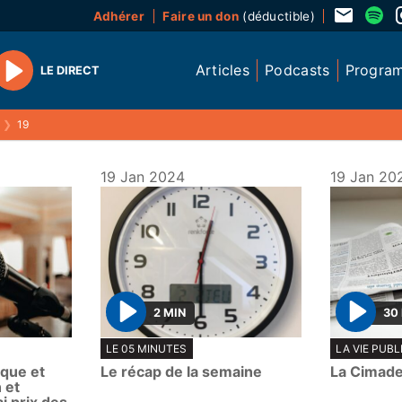
Adhérer
Faire un don
(déductible)
Articles
Podcasts
Progra
LE DIRECT
Play
❯
19
19 Jan 2024
19 Jan 20
2 MIN
30
P
P
LE 05 MINUTES
LA VIE PUBL
l
l
ique et
Le récap de la semaine
La Cimad
a
a
 et
y
y