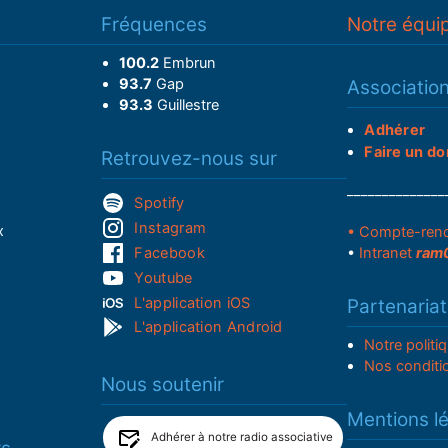
Fréquences
Notre équi
100.2
Embrun
93.7
Gap
Associatio
93.3
Guillestre
Adhérer
Faire un do
Retrouvez-nous sur
______________
Spotify
Instagram
x
• Compte-ren
Facebook
•
Intranet
ram
Youtube
L'application iOS
Partenariat
L'application Android
Notre politi
Nos conditi
Nous soutenir
Mentions l
Adhérer à notre radio associative