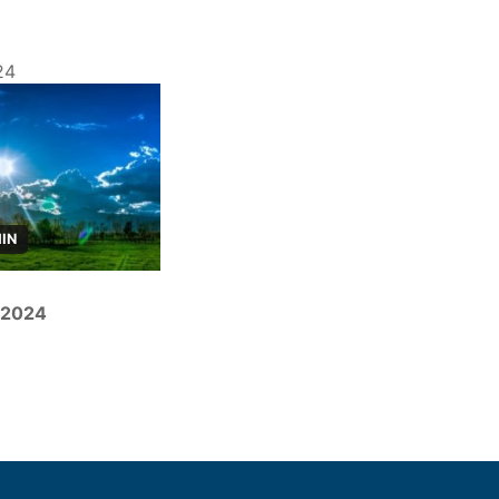
24
MIN
r 2024