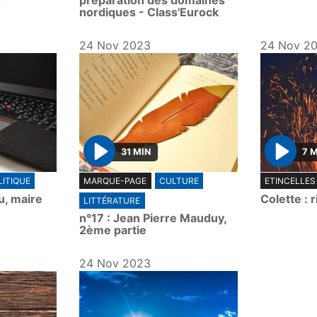
préparation des domaines
nordiques - Class'Eurock
24 Nov 2023
24 Nov 2
31 MIN
7 
P
P
LITIQUE
MARQUE-PAGE
CULTURE
ETINCELLES
l
l
u, maire
Colette : 
LITTÉRATURE
a
a
n°17 : Jean Pierre Mauduy,
y
y
2ème partie
24 Nov 2023