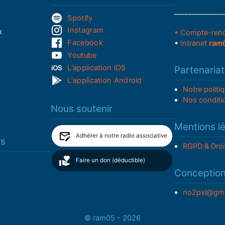
______________
Spotify
Instagram
x
• Compte-ren
Facebook
•
Intranet
ram
Youtube
L'application iOS
Partenariat
L'application Android
Notre politi
Nos conditi
Nous soutenir
Mentions l
Adhérer à notre radio associative
rs
RGPD & Droi
Faire un don (déductible)
Conceptio
no2pxl@gma
© ram05 - 2026