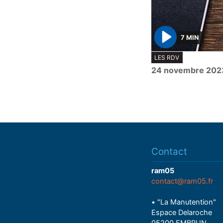
7 MIN
P
LES RDV
l
24 novembre 202
a
y
Contact
ram05
contact@ram05.fr
• "La Manutention"
Espace Delaroche