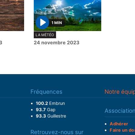
1 MIN
P
LA MÉTÉO
l
3
24 novembre 2023
a
y
Fréquences
Notre équi
100.2
Embrun
93.7
Gap
Associatio
93.3
Guillestre
Adhérer
Faire un do
Retrouvez-nous sur