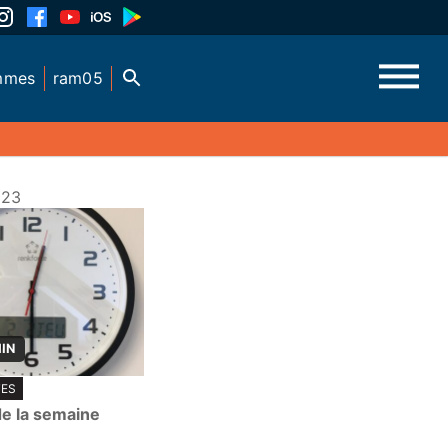
mmes
ram05
023
MIN
TES
de la semaine