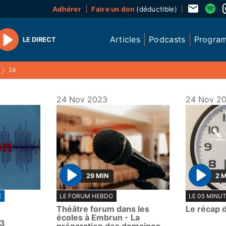
Adhérer
Faire un don
(déductible)
Articles
Podcasts
Progra
LE DIRECT
Play
❯
24
24 Nov 2023
24 Nov 2
29 MIN
2 
P
P
E
LE FORUM HEBDO
LE 05 MINU
l
l
Théâtre forum dans les
Le récap 
a
a
écoles à Embrun - La
23
y
y