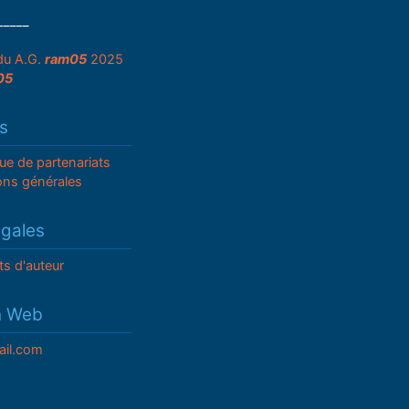
_____
du A.G.
ram05
2025
05
s
que de partenariats
ons générales
égales
ts d'auteur
n Web
il.com