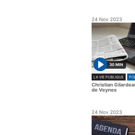
24 Nov 2023
30 MIN
P
LA VIE PUBLIQUE
PO
l
Christian Gilardea
a
de Veynes
y
24 Nov 2023