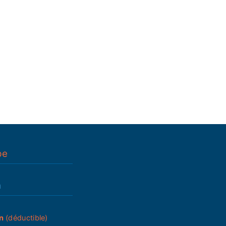
pe
n
n
(déductible)