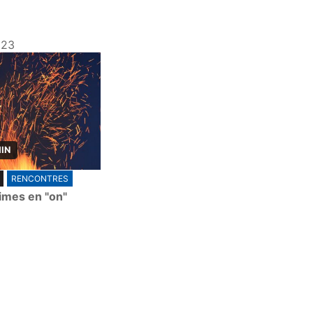
023
MIN
RENCONTRES
rimes en "on"