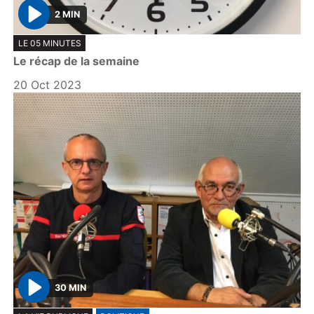
2 MIN
P
LE 05 MINUTES
l
Le récap de la semaine
a
y
20 Oct 2023
30 MIN
P