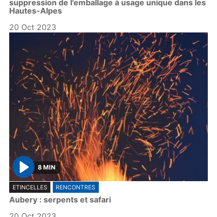
suppression de l'emballage à usage unique dans les
y
Hautes-Alpes
20 Oct 2023
8 MIN
P
ETINCELLES
RENCONTRES
l
Aubery : serpents et safari
a
y
20 Oct 2023