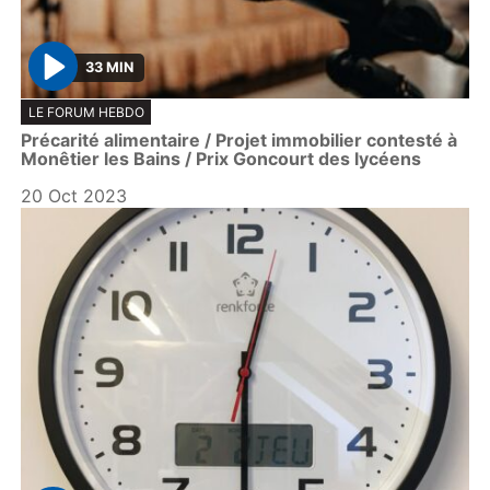
33 MIN
P
LE FORUM HEBDO
l
Précarité alimentaire / Projet immobilier contesté à
a
Monêtier les Bains / Prix Goncourt des lycéens
y
20 Oct 2023