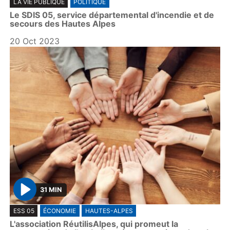
LA VIE PUBLIQUE
POLITIQUE
l
Le SDIS 05, service départemental d'incendie et de
a
secours des Hautes Alpes
y
20 Oct 2023
31 MIN
P
ESS 05
ÉCONOMIE
HAUTES-ALPES
l
L'association RéutilisAlpes, qui promeut la
a