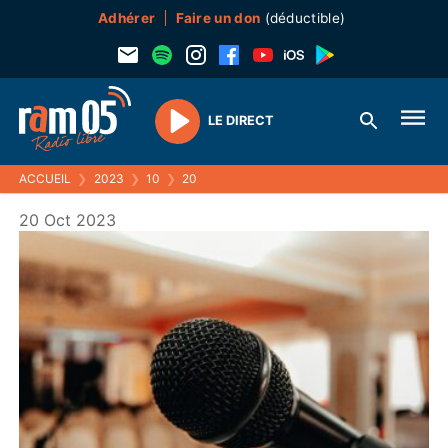
Adhérer
Faire un don
(déductible)
LE DIRECT
Play
ACCUEIL
❯
2023
❯
10
❯
20
20 Oct 2023