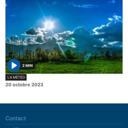
2 MIN
P
LA MÉTÉO
l
20 octobre 2023
a
y
Contact