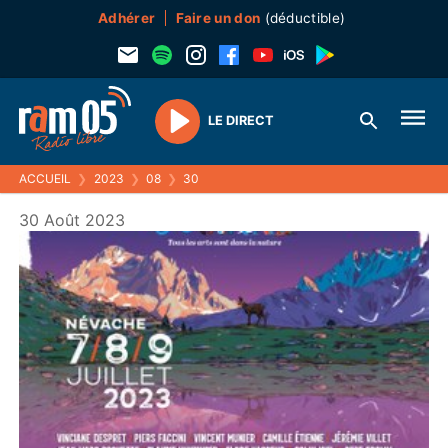
Adhérer
Faire un don
(déductible)
LE DIRECT
Play
ACCUEIL
❯
2023
❯
08
❯
30
30 Août 2023