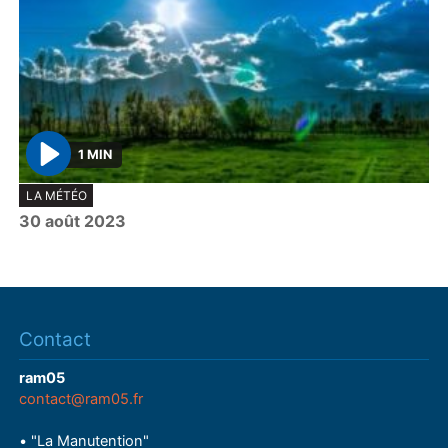
1 MIN
P
LA MÉTÉO
l
30 août 2023
a
y
Contact
ram05
contact@ram05.fr
• "La Manutention"