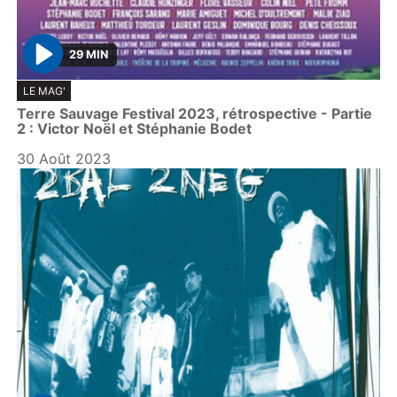
29 MIN
P
LE MAG'
l
Terre Sauvage Festival 2023, rétrospective - Partie
a
2 : Victor Noël et Stéphanie Bodet
y
30 Août 2023