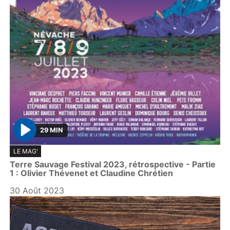
29 MIN
P
LE MAG'
l
Terre Sauvage Festival 2023, rétrospective - Partie
a
1 : Olivier Thévenet et Claudine Chrétien
y
30 Août 2023