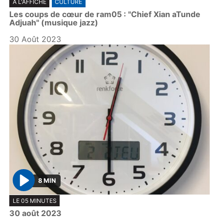
A L'AFFICHE
CULTURE
l
Les coups de cœur de ram05 : "Chief Xian aTunde
a
Adjuah" (musique jazz)
y
30 Août 2023
8 MIN
P
LE 05 MINUTES
l
30 août 2023
a