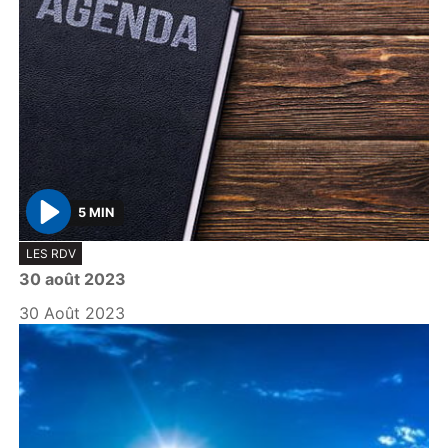
5 MIN
P
LES RDV
l
30 août 2023
a
y
30 Août 2023