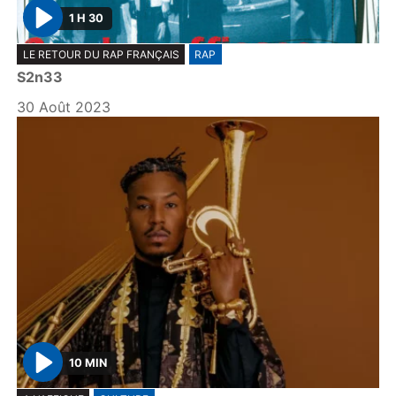
1 H 30
P
LE RETOUR DU RAP FRANÇAIS
RAP
l
S2n33
a
y
30 Août 2023
10 MIN
P