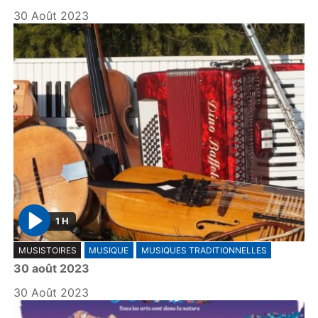
y
30 Août 2023
1 H
P
MUSISTOIRES
MUSIQUE
MUSIQUES TRADITIONNELLES
l
30 août 2023
a
y
30 Août 2023