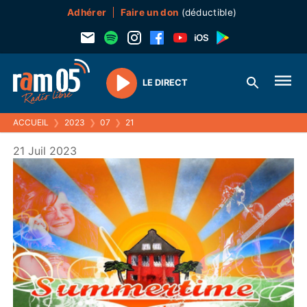
Adhérer
Faire un don
(déductible)
LE DIRECT
Play
ACCUEIL
❯
2023
❯
07
❯
21
21 Juil 2023