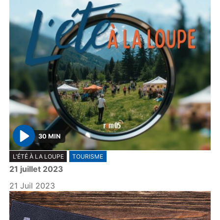
30 MIN
P
L'ÉTÉ À LA LOUPE
TOURISME
l
21 juillet 2023
a
y
21 Juil 2023