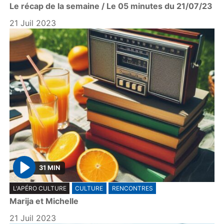
Le récap de la semaine / Le 05 minutes du 21/07/23
a
y
21 Juil 2023
31 MIN
P
L'APÉRO CULTURE
CULTURE
RENCONTRES
l
Marija et Michelle
a
y
21 Juil 2023