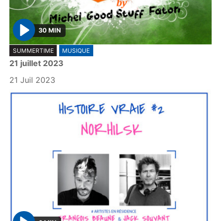
30 MIN
P
SUMMERTIME
MUSIQUE
l
21 juillet 2023
a
y
21 Juil 2023