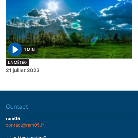
1 MIN
P
LA MÉTÉO
l
21 juillet 2023
a
y
Contact
ram05
contact@ram05.fr
• "La Manutention"