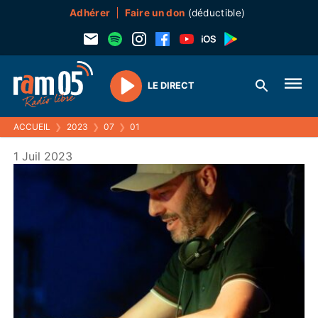
Adhérer
Faire un don
(déductible)
LE DIRECT
Play
ACCUEIL
❯
2023
❯
07
❯
01
1 Juil 2023