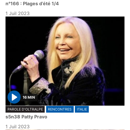
n°166 : Plages d’été 1/4
a
y
1 Juil 2023
16 MIN
P
PAROLE D'OLTRALPE
RENCONTRES
ITALIE
l
s5n38 Patty Pravo
a
y
1 Juil 2023