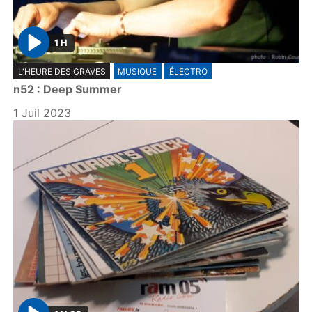
1 H
P
L'HEURE DES GRAVES
MUSIQUE
ÉLECTRO
l
n52 : Deep Summer
a
y
1 Juil 2023