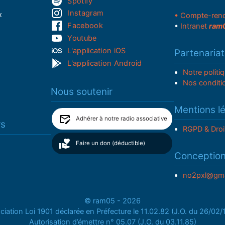
Spotify
Instagram
x
• Compte-ren
Facebook
•
Intranet
ram
Youtube
L'application iOS
Partenariat
L'application Android
Notre politi
Nos conditi
Nous soutenir
Mentions l
Adhérer à notre radio associative
rs
RGPD & Droi
Faire un don (déductible)
Conceptio
no2pxl@gma
© ram05 - 2026
iation Loi 1901 déclarée en Préfecture le 11.02.82 (J.O. du 26/02
Autorisation d’émettre n° 05.07 (J.O. du 03.11.85)