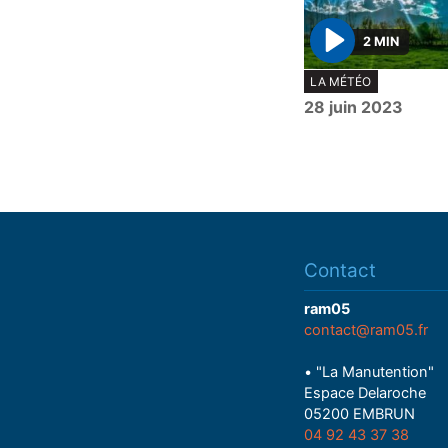
2 MIN
P
LA MÉTÉO
l
28 juin 2023
a
y
Contact
ram05
contact@ram05.fr
• "La Manutention"
Espace Delaroche
05200 EMBRUN
04 92 43 37 38