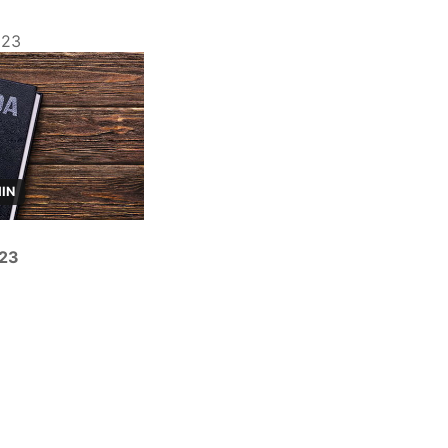
023
MIN
023