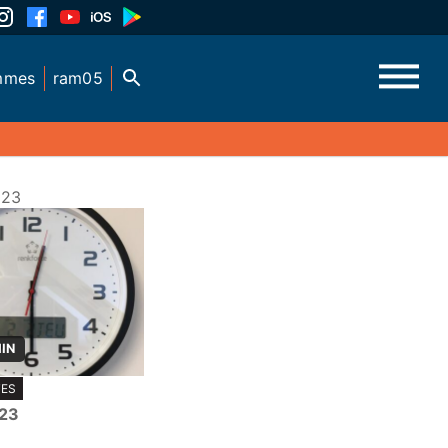
mmes
ram05
023
MIN
TES
023