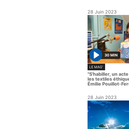
28 Juin 2023
30 MIN
P
LE MAG'
l
"S'habiller, un act
a
les textiles éthiqu
y
Émilie Pouillot-Fe
28 Juin 2023