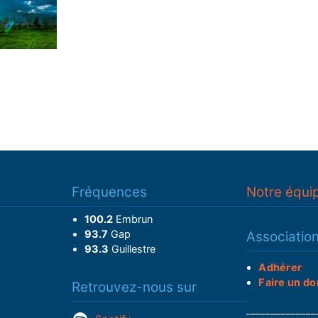
Fréquences
Notre équi
100.2
Embrun
93.7
Gap
Associatio
93.3
Guillestre
Adhérer
Faire un do
Retrouvez-nous sur
______________