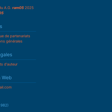
du A.G.
ram05
2025
05
s
que de partenariats
ons générales
égales
ts d'auteur
n Web
il.com
/1982)