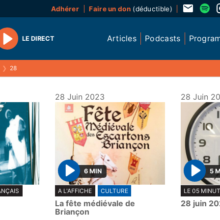
Adhérer
Faire un don
(déductible)
Articles
Podcasts
Progra
LE DIRECT
Play
❯
28
28 Juin 2023
28 Juin 2
6 MIN
5 
P
P
ANÇAIS
A L'AFFICHE
CULTURE
LE 05 MINU
l
l
La fête médiévale de
28 juin 2
a
a
Briançon
y
y