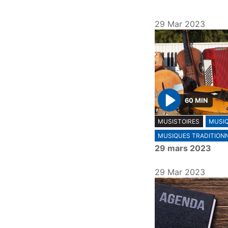
29 Mar 2023
60 MIN
P
MUSISTOIRES
MUSI
l
MUSIQUES TRADITION
a
29 mars 2023
y
29 Mar 2023