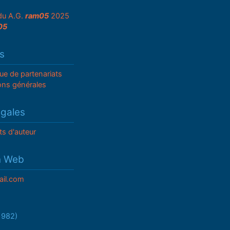
du A.G.
ram05
2025
05
s
que de partenariats
ons générales
égales
ts d'auteur
n Web
il.com
/1982)