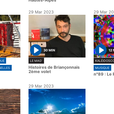
Hautes-Alpes
29 Mar 2023
29 Mar 2
30 MIN
12 
P
P
QUE
LE MAG'
KALÉIDOSC
l
l
Histoires de Briançonnais
NELLES
MUSIQUE
a
a
2ème volet
n°89 : Le 
y
y
29 Mar 2023