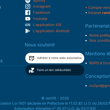
Spotify
Instagram
x
• Compte-ren
Facebook
•
Intranet
ram
Youtube
L'application iOS
Partenariat
L'application Android
Notre politi
Nos conditi
Nous soutenir
Mentions l
Adhérer à notre radio associative
rs
RGPD & Droi
Faire un don (déductible)
Conceptio
no2pxl@gma
© ram05 - 2026
iation Loi 1901 déclarée en Préfecture le 11.02.82 (J.O. du 26/02
Autorisation d’émettre n° 05.07 (J.O. du 03.11.85)