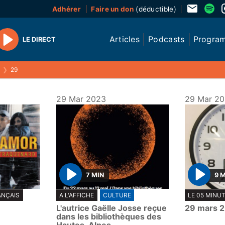
Adhérer
Faire un don
(déductible)
Articles
Podcasts
Progra
LE DIRECT
Play
❯
29
29 Mar 2023
29 Mar 2
7 MIN
9 
P
P
ANÇAIS
A L'AFFICHE
CULTURE
LE 05 MINU
l
l
L'autrice Gaëlle Josse reçue
29 mars 
a
a
dans les bibliothèques des
y
y