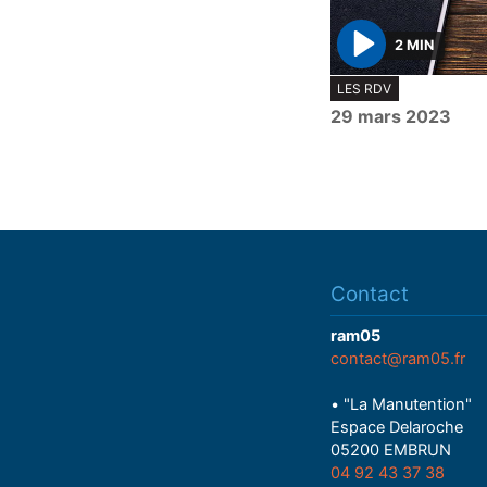
2 MIN
P
LES RDV
l
29 mars 2023
a
y
Contact
ram05
contact@ram05.fr
• "La Manutention"
Espace Delaroche
05200 EMBRUN
04 92 43 37 38