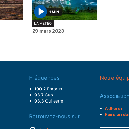
1 MIN
P
LA MÉTÉO
l
29 mars 2023
a
y
Fréquences
Notre équi
100.2
Embrun
93.7
Gap
Associatio
93.3
Guillestre
Adhérer
Faire un do
Retrouvez-nous sur
______________