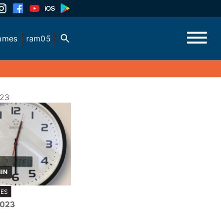
mmes
ram05
023
MIN
TES
2023