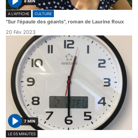
8 MIN
P
A L'AFFICHE
CULTURE
l
"Sur l'épaule des géants", roman de Laurine Roux
a
y
20 Fév 2023
7 MIN
P
LE 05 MINUTES
l