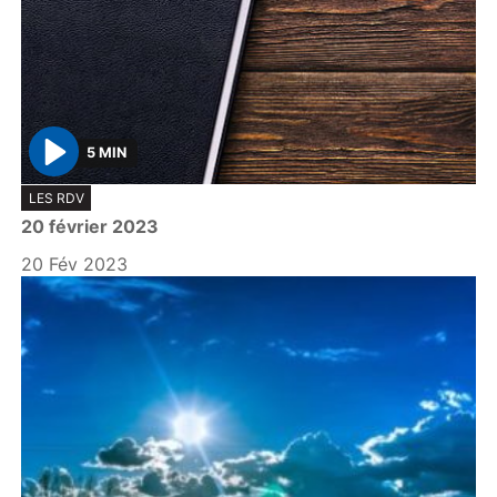
5 MIN
P
LES RDV
l
20 février 2023
a
y
20 Fév 2023