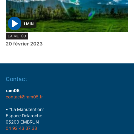
1 MIN
P
LA MÉTÉO
l
20 février 2023
a
y
Contact
ram05
contact@ram05.fr
• "La Manutention"
Espace Delaroche
05200 EMBRUN
04 92 43 37 38