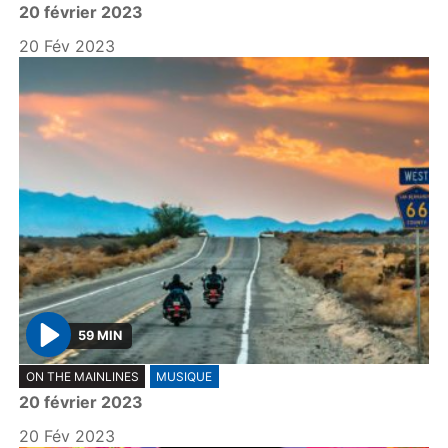
20 février 2023
a
y
20 Fév 2023
59 MIN
P
ON THE MAINLINES
MUSIQUE
l
20 février 2023
a
y
20 Fév 2023