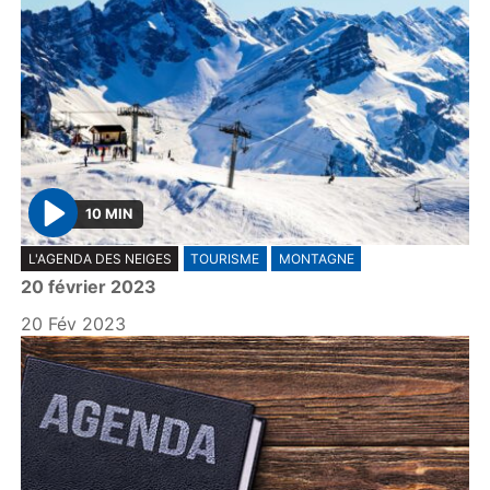
10 MIN
P
L'AGENDA DES NEIGES
TOURISME
MONTAGNE
l
20 février 2023
a
y
20 Fév 2023