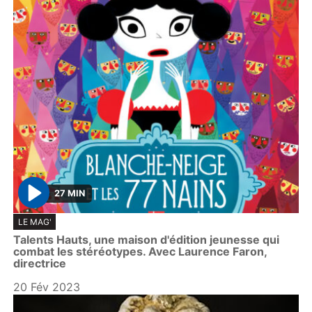
27 MIN
P
LE MAG'
l
Talents Hauts, une maison d'édition jeunesse qui
a
combat les stéréotypes. Avec Laurence Faron,
y
directrice
20 Fév 2023