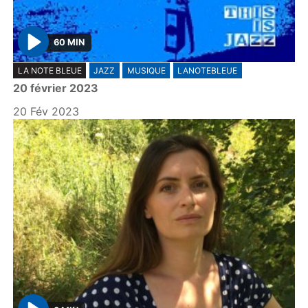
60 MIN
P
LA NOTE BLEUE
JAZZ
MUSIQUE
LANOTEBLEUE
l
20 février 2023
a
y
20 Fév 2023