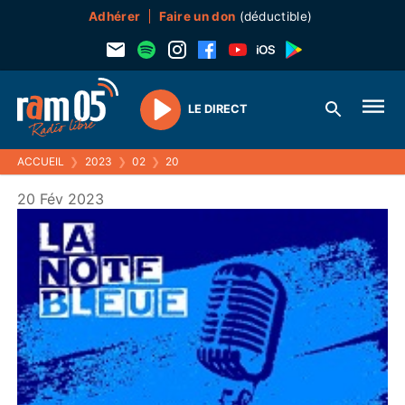
Adhérer
Faire un don
(déductible)
LE DIRECT
Play
ACCUEIL
❯
2023
❯
02
❯
20
20 Fév 2023