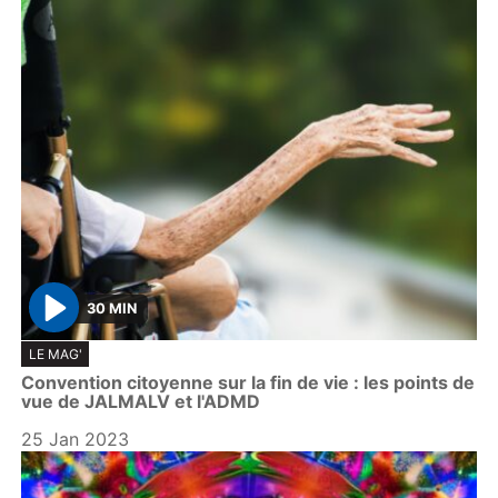
30 MIN
P
LE MAG'
l
Convention citoyenne sur la fin de vie : les points de
a
vue de JALMALV et l'ADMD
y
25 Jan 2023