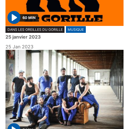
60 MIN
P
DANS LES OREILLES DU GORILLE
MUSIQUE
l
25 janvier 2023
a
y
25 Jan 2023