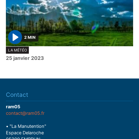
2 MIN
P
LA MÉTÉO
l
25 janvier 2023
a
y
Contact
ram05
contact@ram05.fr
• "La Manutention"
Espace Delaroche