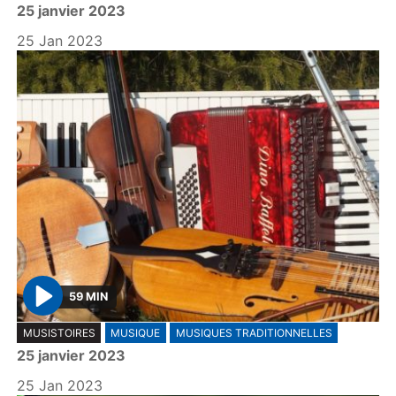
25 janvier 2023
a
y
25 Jan 2023
59 MIN
P
MUSISTOIRES
MUSIQUE
MUSIQUES TRADITIONNELLES
l
25 janvier 2023
a
y
25 Jan 2023