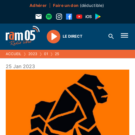
Adhérer
Faire un don
(déductible)
LE DIRECT
Play
ACCUEIL
❯
2023
❯
01
❯
25
25 Jan 2023