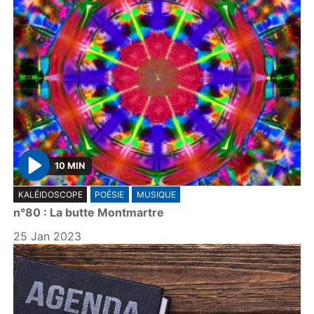
10 MIN
P
KALÉIDOSCOPE
POÉSIE
MUSIQUE
l
n°80 : La butte Montmartre
a
y
25 Jan 2023