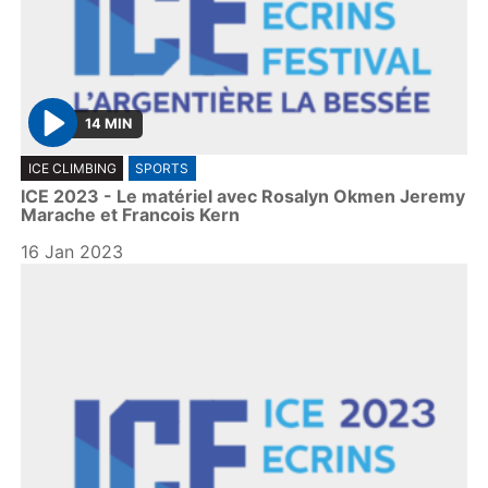
14 MIN
P
ICE CLIMBING
SPORTS
l
ICE 2023 - Le matériel avec Rosalyn Okmen Jeremy
a
Marache et Francois Kern
y
16 Jan 2023