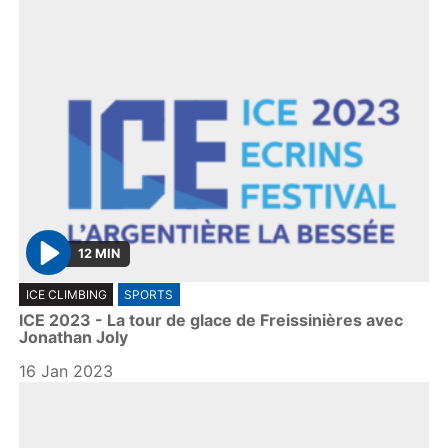
12 MIN
P
ICE CLIMBING
SPORTS
l
ICE 2023 - La tour de glace de Freissinières avec
a
Jonathan Joly
y
16 Jan 2023