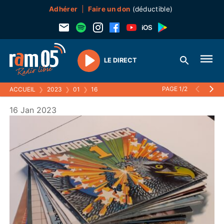
Adhérer
Faire un don
(déductible)
LE DIRECT
Play
PAGE 1/2
ACCUEIL
❯
2023
❯
01
❯
16
16 Jan 2023