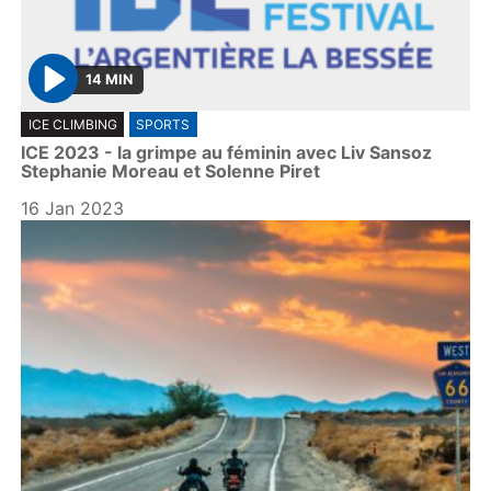
14 MIN
P
ICE CLIMBING
SPORTS
l
ICE 2023 - la grimpe au féminin avec Liv Sansoz
a
Stephanie Moreau et Solenne Piret
y
16 Jan 2023