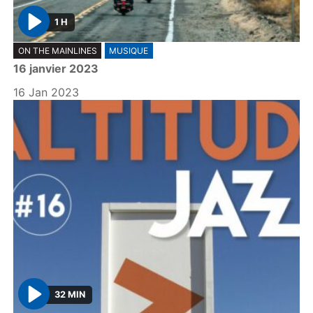
1 H
P
ON THE MAINLINES
MUSIQUE
l
16 janvier 2023
a
y
16 Jan 2023
32 MIN
P