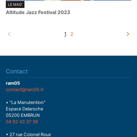
LE MAG'
l
Altitude Jazz Festival 2023
a
y
1
2
Contact
ram05
contact@ram05.fr
• "La Manutention"
Espace Delaroche
05200 EMBRUN
04 92 43 37 38
• 27 rue Colonel Roux