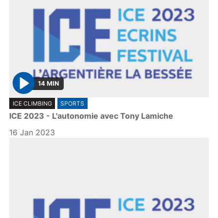
14 MIN
P
ICE CLIMBING
SPORTS
l
ICE 2023 - L'autonomie avec Tony Lamiche
a
y
16 Jan 2023