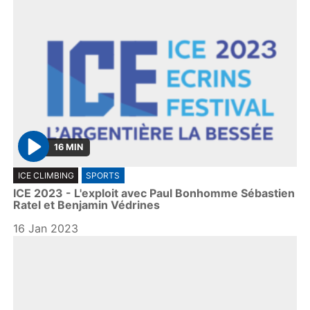
16 MIN
P
ICE CLIMBING
SPORTS
l
ICE 2023 - L'exploit avec Paul Bonhomme Sébastien
a
Ratel et Benjamin Védrines
y
16 Jan 2023