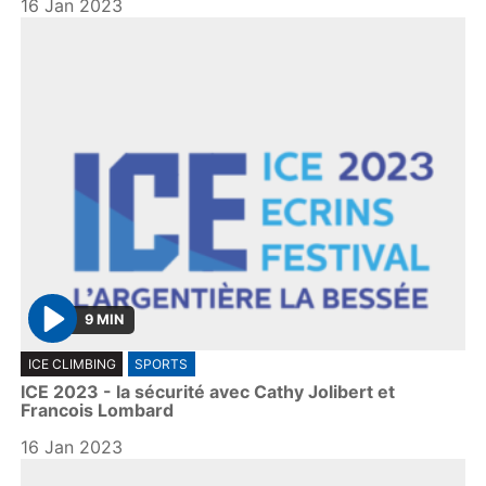
16 Jan 2023
9 MIN
P
ICE CLIMBING
SPORTS
l
ICE 2023 - la sécurité avec Cathy Jolibert et
a
Francois Lombard
y
16 Jan 2023