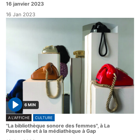
16 janvier 2023
a
y
16 Jan 2023
6 MIN
P
A L'AFFICHE
CULTURE
l
"La bibliothèque sonore des femmes", à La
a
Passerelle et à la médiathèque à Gap
y