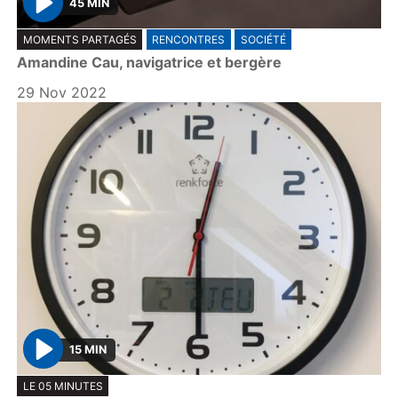
45 MIN
P
MOMENTS PARTAGÉS
RENCONTRES
SOCIÉTÉ
l
Amandine Cau, navigatrice et bergère
a
y
29 Nov 2022
15 MIN
P
LE 05 MINUTES
l