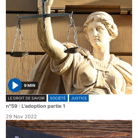
9 MIN
P
LE DROIT DE SAVOIR
SOCIÉTÉ
JUSTICE
l
n°59 : L'adoption partie 1
a
y
29 Nov 2022