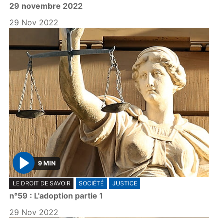
29 novembre 2022
a
y
29 Nov 2022
9 MIN
P
LE DROIT DE SAVOIR
SOCIÉTÉ
JUSTICE
l
n°59 : L'adoption partie 1
a
y
29 Nov 2022