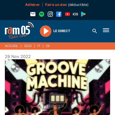
Adhérer
Faire un don
(déductible)
LE DIRECT
Play
ACCUEIL
❯
2022
❯
11
❯
29
29 Nov 2022