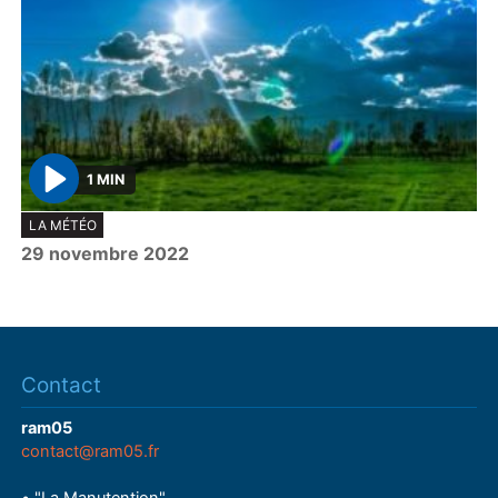
1 MIN
P
LA MÉTÉO
l
29 novembre 2022
a
y
Contact
ram05
contact@ram05.fr
• "La Manutention"