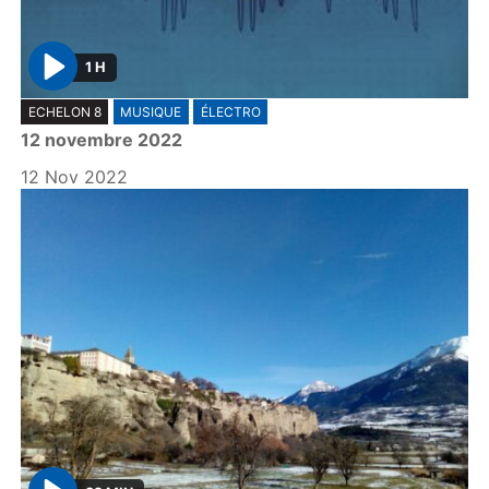
1 H
P
ECHELON 8
MUSIQUE
ÉLECTRO
l
12 novembre 2022
a
y
12 Nov 2022