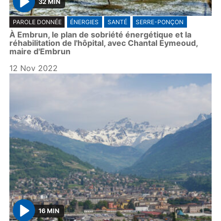
32 MIN
P
PAROLE DONNÉE
ÉNERGIES
SANTÉ
SERRE-PONÇON
l
À Embrun, le plan de sobriété énergétique et la
a
réhabilitation de l'hôpital, avec Chantal Eymeoud,
y
maire d'Embrun
12 Nov 2022
16 MIN