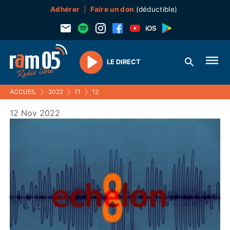
Adhérer
Faire un don
(déductible)
LE DIRECT
Play
ACCUEIL
❯
2022
❯
11
❯
12
12 Nov 2022