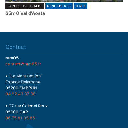
P
PAROLE D'OLTRALPE
RENCONTRES
ITALIE
l
S5n10 Val d'Aosta
a
y
Contact
ram05
contact@ram05.fr
• "La Manutention"
Espace Delaroche
05200 EMBRUN
04 92 43 37 38
• 27 rue Colonel Roux
05000 GAP
06 75 81 05 85