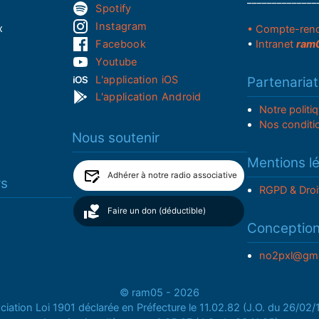
Spotify
Instagram
x
• Compte-ren
Facebook
•
Intranet
ram
Youtube
L'application iOS
Partenariat
L'application Android
Notre politi
Nos conditi
Nous soutenir
Mentions l
Adhérer à notre radio associative
rs
RGPD & Droi
Faire un don (déductible)
Conceptio
no2pxl@gma
© ram05 - 2026
iation Loi 1901 déclarée en Préfecture le 11.02.82 (J.O. du 26/02