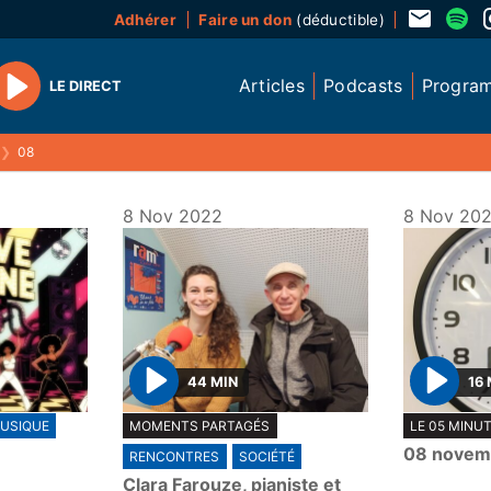
Adhérer
Faire un don
(déductible)
Articles
Podcasts
Progra
LE DIRECT
Play
❯
08
8 Nov 2022
8 Nov 20
44 MIN
16 
P
P
USIQUE
MOMENTS PARTAGÉS
LE 05 MINU
l
l
08 novem
RENCONTRES
SOCIÉTÉ
a
a
Clara Farouze, pianiste et
y
y