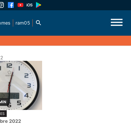
mmes
ram05
22
MIN
TES
bre 2022