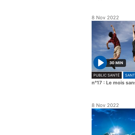
8 Nov 2022
30 MIN
P
PUBLIC SANTÉ
SANT
l
n°17 : Le mois san
a
y
8 Nov 2022