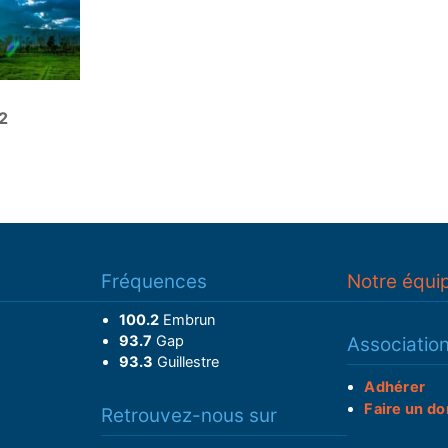
2
Fréquences
Notre équi
100.2
Embrun
93.7
Gap
Associatio
93.3
Guillestre
Adhérer
Faire un do
Retrouvez-nous sur
______________