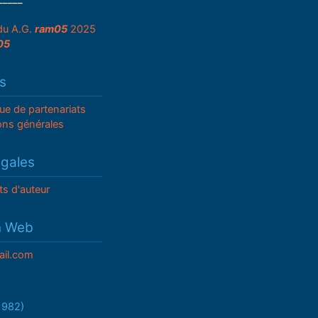
du A.G.
ram05
2025
05
s
que de partenariats
ons générales
égales
ts d'auteur
n Web
il.com
/1982)