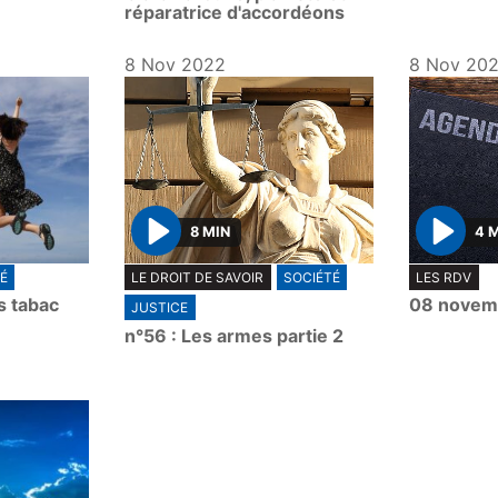
réparatrice d'accordéons
8 Nov 2022
8 Nov 20
8 MIN
4 
P
P
É
LE DROIT DE SAVOIR
SOCIÉTÉ
LES RDV
l
l
s tabac
08 novem
JUSTICE
a
a
n°56 : Les armes partie 2
y
y