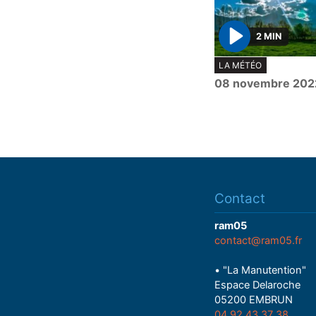
2 MIN
P
LA MÉTÉO
l
08 novembre 202
a
y
Contact
ram05
contact@ram05.fr
• "La Manutention"
Espace Delaroche
05200 EMBRUN
04 92 43 37 38