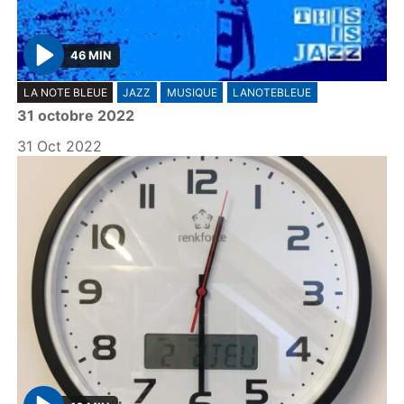
46 MIN
P
LA NOTE BLEUE
JAZZ
MUSIQUE
LANOTEBLEUE
l
31 octobre 2022
a
y
31 Oct 2022