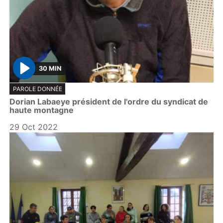
30 MIN
P
PAROLE DONNÉE
l
Dorian Labaeye président de l'ordre du syndicat de
a
haute montagne
y
29 Oct 2022