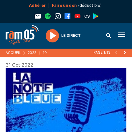
Adhérer
Faire un don
(déductible)
LE DIRECT
Play
PAGE 1/13
ACCUEIL
❯
2022
❯
10
31 Oct 2022