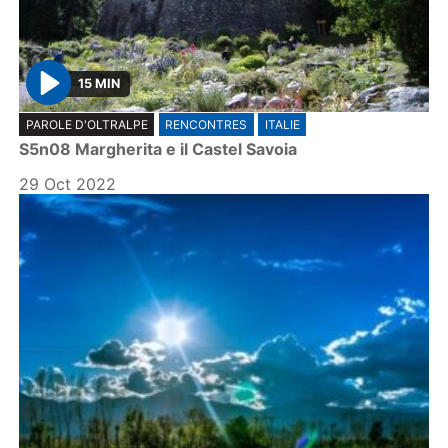
15 MIN
P
PAROLE D'OLTRALPE
RENCONTRES
ITALIE
l
S5n08 Margherita e il Castel Savoia
a
y
29 Oct 2022