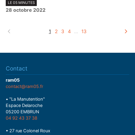
LE 05 MINUTES
l
28 octobre 2022
a
y
1
2
3
4
…
13
Contact
ram05
contact@ram05.fr
• "La Manutention"
Espace Delaroche
05200 EMBRUN
04 92 43 37 38
• 27 rue Colonel Roux