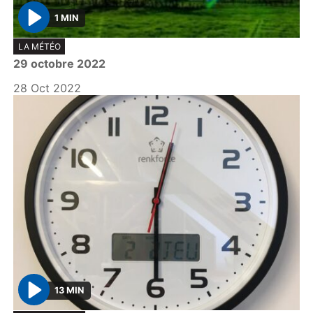
1 MIN
P
LA MÉTÉO
l
29 octobre 2022
a
y
28 Oct 2022
13 MIN
P