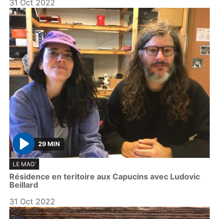
31 Oct 2022
29 MIN
P
LE MAG'
l
Résidence en teritoire aux Capucins avec Ludovic
a
Beillard
y
31 Oct 2022