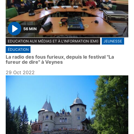
56 MIN
P
EDUCATION AUX MÉDIAS ET À L'INFORMATION (EMI)
JEUNESSE
l
ÉDUCATION
a
La radio des fous furieux, depuis le festival "La
y
fureur de dire" à Veynes
29 Oct 2022