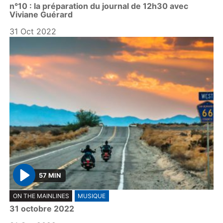
n°10 : la préparation du journal de 12h30 avec
a
Viviane Guérard
y
31 Oct 2022
57 MIN
P
ON THE MAINLINES
MUSIQUE
l
31 octobre 2022
a
y