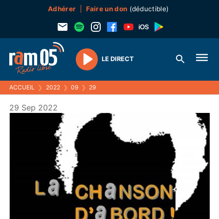
Adhérer
Faire un don
(déductible)
LE DIRECT
Play
ACCUEIL
❯
2022
❯
09
❯
29
29 Sep 2022