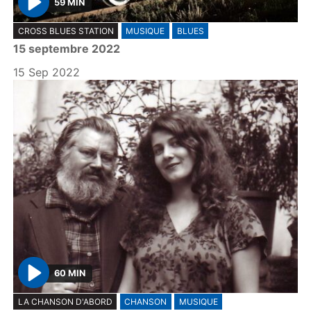
59 MIN
P
CROSS BLUES STATION
MUSIQUE
BLUES
l
15 septembre 2022
a
y
15 Sep 2022
60 MIN
P
LA CHANSON D'ABORD
CHANSON
MUSIQUE
l