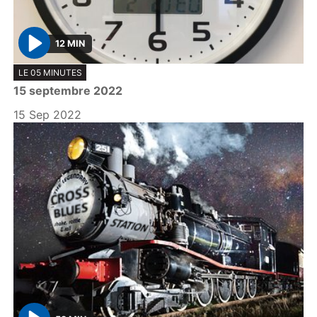
12 MIN
P
LE 05 MINUTES
l
15 septembre 2022
a
y
15 Sep 2022