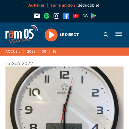
Adhérer
Faire un don
(déductible)
LE DIRECT
Play
ACCUEIL
❯
2022
❯
09
❯
15
15 Sep 2022