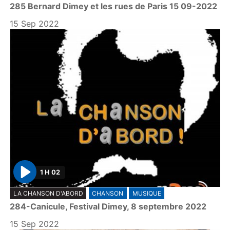
285 Bernard Dimey et les rues de Paris 15 09-2022
a
y
15 Sep 2022
1 H 02
P
LA CHANSON D'ABORD
CHANSON
MUSIQUE
l
284-Canicule, Festival Dimey, 8 septembre 2022
a
y
15 Sep 2022