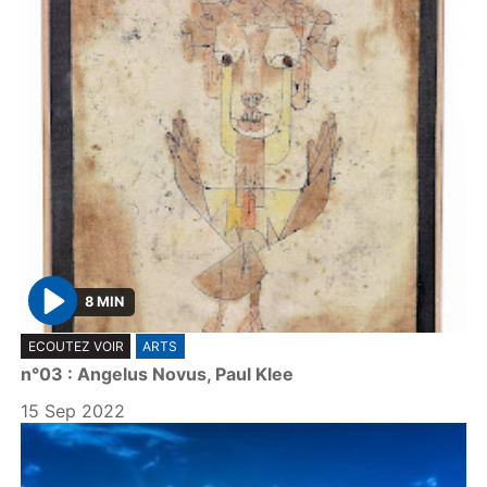
8 MIN
P
ECOUTEZ VOIR
ARTS
l
n°03 : Angelus Novus, Paul Klee
a
y
15 Sep 2022