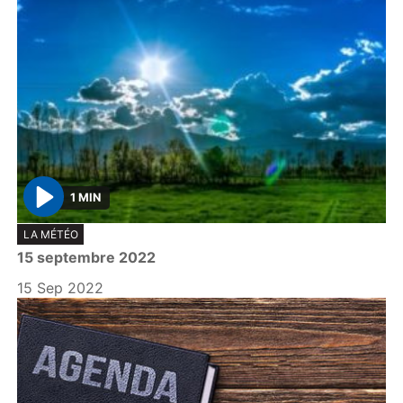
1 MIN
P
LA MÉTÉO
l
15 septembre 2022
a
y
15 Sep 2022