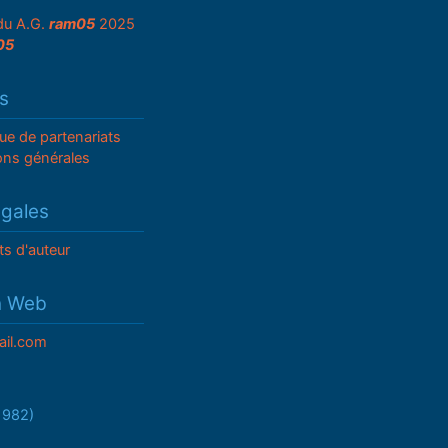
du A.G.
ram05
2025
05
s
que de partenariats
ons générales
égales
ts d'auteur
n Web
il.com
/1982)