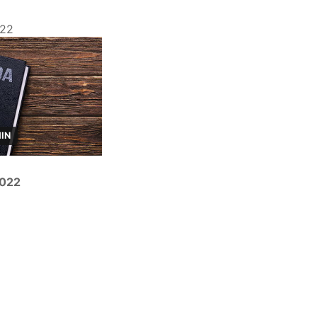
022
MIN
2022