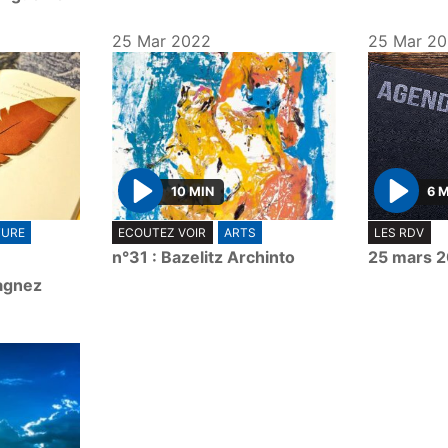
25 Mar 2022
25 Mar 2
10 MIN
6 
P
P
TURE
ECOUTEZ VOIR
ARTS
LES RDV
l
l
n°31 : Bazelitz Archinto
25 mars 
a
a
agnez
y
y