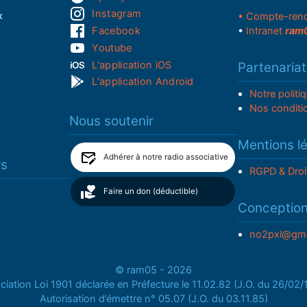
Instagram
x
• Compte-ren
Facebook
•
Intranet
ram
Youtube
L'application iOS
Partenariat
L'application Android
Notre politi
Nos conditi
Nous soutenir
Mentions l
Adhérer à notre radio associative
rs
RGPD & Droi
Faire un don (déductible)
Conceptio
no2pxl@gma
© ram05 - 2026
iation Loi 1901 déclarée en Préfecture le 11.02.82 (J.O. du 26/02
Autorisation d’émettre n° 05.07 (J.O. du 03.11.85)