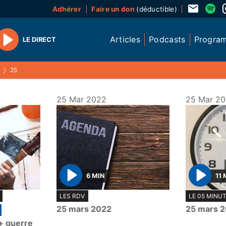
Adhérer
Faire un don
(déductible)
Articles
Podcasts
Progra
LE DIRECT
Play
❯
25
25 Mar 2022
25 Mar 2
6 MIN
11 
P
P
LES RDV
LE 05 MINU
l
l
25 mars 2022
25 mars 
a
a
 + guerre
y
y