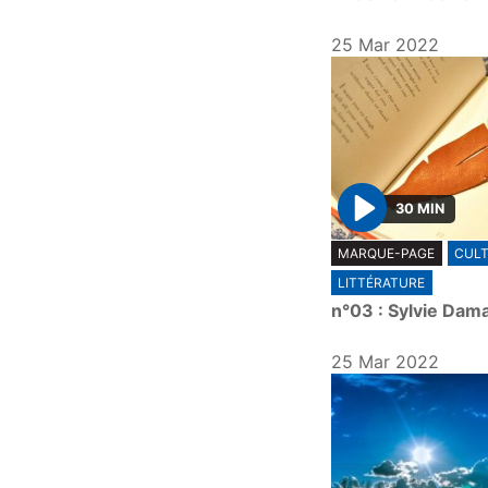
25 Mar 2022
30 MIN
P
MARQUE-PAGE
CUL
l
LITTÉRATURE
a
n°03 : Sylvie Dam
y
25 Mar 2022