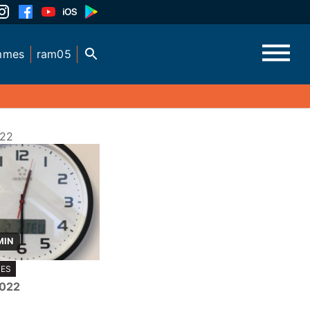
mmes
ram05
022
MIN
TES
2022