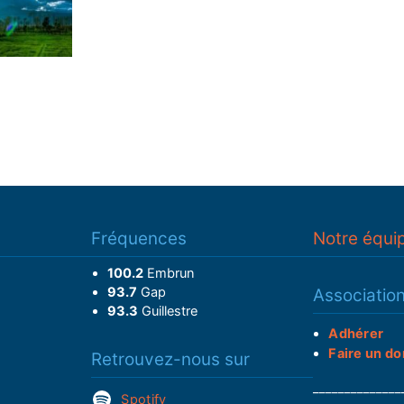
Fréquences
Notre équi
100.2
Embrun
93.7
Gap
Associatio
93.3
Guillestre
Adhérer
Faire un do
Retrouvez-nous sur
______________
Spotify