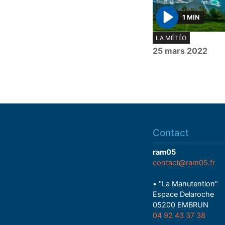
1 MIN
P
LA MÉTÉO
l
25 mars 2022
a
y
Contact
ram05
contact@ram05.fr
• "La Manutention"
Espace Delaroche
05200 EMBRUN
04 92 43 37 38