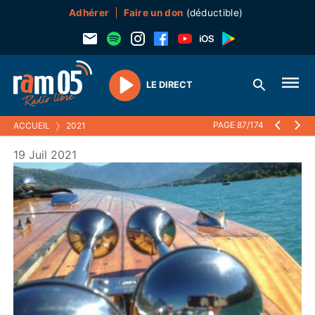
Adhérer
Faire un don
(déductible)
LE DIRECT
Play
PAGE 87/174
ACCUEIL
❯
2021
19 Juil 2021