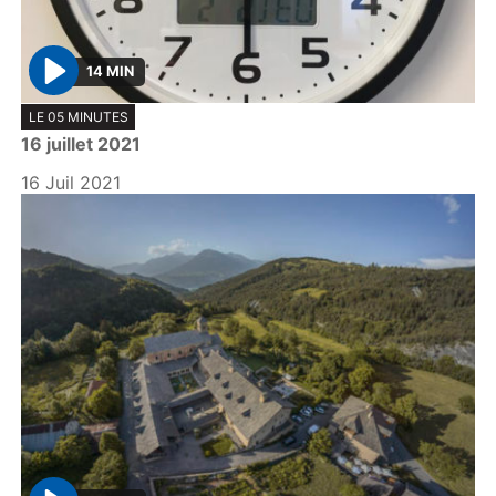
14 MIN
P
LE 05 MINUTES
l
16 juillet 2021
a
y
16 Juil 2021