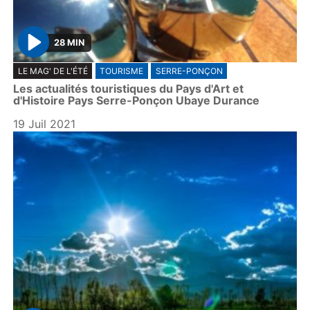
28 MIN
P
LE MAG' DE L'ÉTÉ
TOURISME
SERRE-PONÇON
l
Les actualités touristiques du Pays d'Art et
a
d'Histoire Pays Serre-Ponçon Ubaye Durance
y
19 Juil 2021