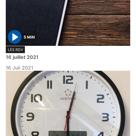
5 MIN
P
LES RDV
l
16 juillet 2021
a
y
16 Juil 2021