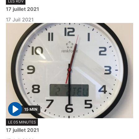
LES RDV
l
17 juillet 2021
a
y
17 Juil 2021
15 MIN
P
LE 05 MINUTES
l
17 juillet 2021
a
y