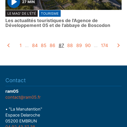
27 MIN
P
LE MAG' DE L'ÉTÉ
TOURISME
l
Les actualités touristiques de l'Agence de
a
Développement 05 et de l'abbaye de Boscodon
y
1
…
84
85
86
87
88
89
90
…
174
Contact
ram05
contact@ram05.fr
• "La Manutention"
Espace Delaroche
05200 EMBRUN
04 92 43 37 38