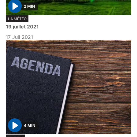
2 MIN
P
LA MÉTÉO
l
19 juillet 2021
a
y
17 Juil 2021
4 MIN
P