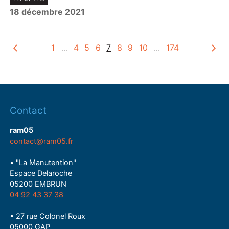
l
18 décembre 2021
a
y
1
…
4
5
6
7
8
9
10
…
174
Contact
ram05
contact@ram05.fr
• "La Manutention"
Espace Delaroche
05200 EMBRUN
04 92 43 37 38
• 27 rue Colonel Roux
05000 GAP