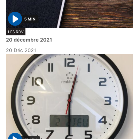
5 MIN
P
LES RDV
l
20 décembre 2021
a
y
20 Déc 2021