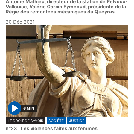
Antoine Mathieu, directeur de la station de Pelvoux-
Vallouise, Valérie Garcin Eymeoud, présidente de la
Régie des remontées mécaniques du Queyras
20 Déc 2021
6 MIN
P
LE DROIT DE SAVOIR
SOCIÉTÉ
JUSTICE
l
n°23 : Les violences faites aux femmes
a