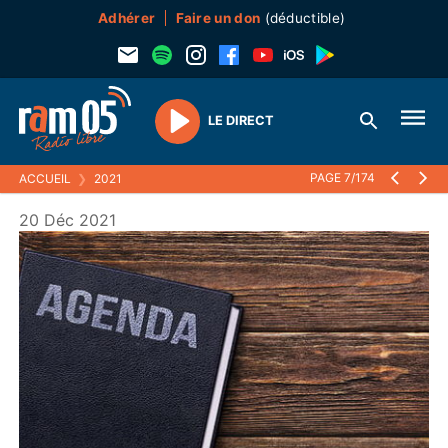
Adhérer
Faire un don
(déductible)
LE DIRECT
Play
PAGE 7/174
ACCUEIL
❯
2021
20 Déc 2021