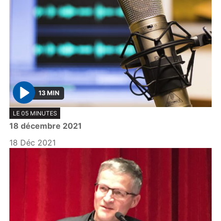
13 MIN
P
LE 05 MINUTES
l
18 décembre 2021
a
y
18 Déc 2021