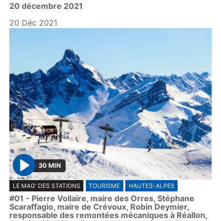
20 décembre 2021
a
y
20 Déc 2021
30 MIN
P
LE MAG' DES STATIONS
TOURISME
HAUTES-ALPES
l
#01 - Pierre Vollaire, maire des Orres, Stéphane
a
Scaraffagio, maire de Crévoux, Robin Deymier,
y
responsable des remontées mécaniques à Réallon,