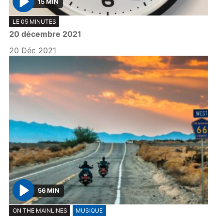
15 MIN
P
LE 05 MINUTES
l
20 décembre 2021
a
y
20 Déc 2021
56 MIN
P
ON THE MAINLINES
MUSIQUE
l