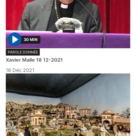
30 MIN
P
PAROLE DONNÉE
l
Xavier Malle 18 12-2021
a
y
18 Déc 2021