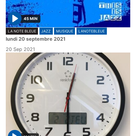
45 MIN
P
LA NOTE BLEUE
JAZZ
MUSIQUE
LANOTEBLEUE
l
lundi 20 septembre 2021
a
y
20 Sep 2021