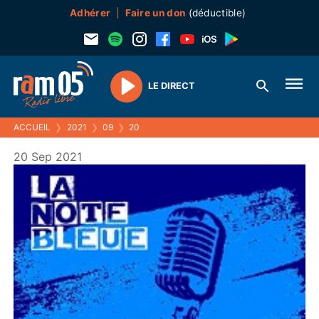
Adhérer
Faire un don
(déductible)
LE DIRECT
Play
ACCUEIL
❯
2021
❯
09
❯
20
20 Sep 2021