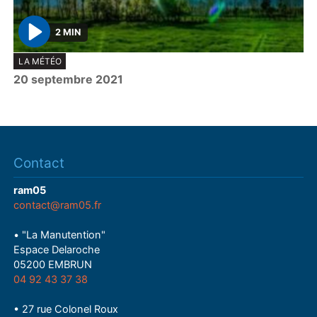
2 MIN
P
LA MÉTÉO
l
20 septembre 2021
a
y
Contact
ram05
contact@ram05.fr
• "La Manutention"
Espace Delaroche
05200 EMBRUN
04 92 43 37 38
• 27 rue Colonel Roux