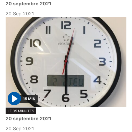
20 septembre 2021
a
y
20 Sep 2021
15 MIN
P
LE 05 MINUTES
l
20 septembre 2021
a
y
20 Sep 2021