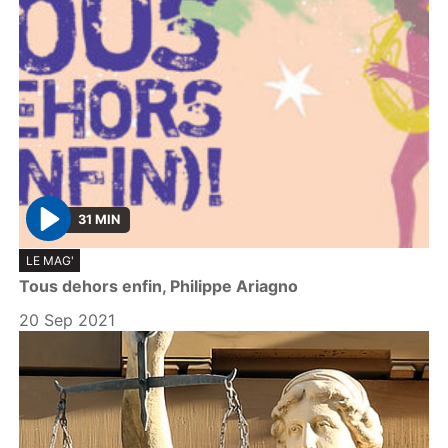
31 MIN
P
LE MAG'
l
Tous dehors enfin, Philippe Ariagno
a
y
20 Sep 2021