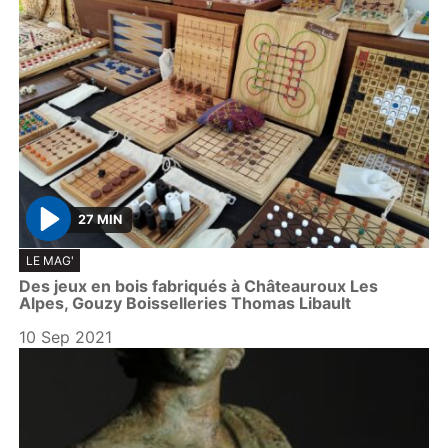
27 MIN
P
LE MAG'
l
Des jeux en bois fabriqués à Châteauroux Les
a
Alpes, Gouzy Boisselleries Thomas Libault
y
10 Sep 2021