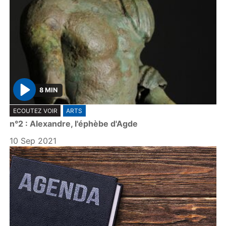
8 MIN
P
ECOUTEZ VOIR
ARTS
l
n°2 : Alexandre, l'éphèbe d'Agde
a
y
10 Sep 2021