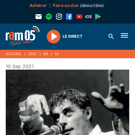
Adhérer
Faire un don
(déductible)
LE DIRECT
Play
ACCUEIL
❯
2021
❯
09
❯
10
10 Sep 2021