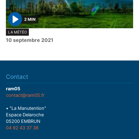
2 MIN
P
LA MÉTÉO
l
10 septembre 2021
a
y
Contact
ram05
contact@ram05.fr
• "La Manutention"
Espace Delaroche
05200 EMBRUN
04 92 43 37 38