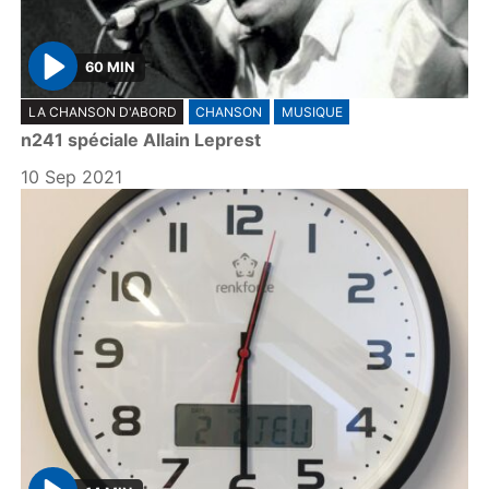
60 MIN
P
LA CHANSON D'ABORD
CHANSON
MUSIQUE
l
n241 spéciale Allain Leprest
a
y
10 Sep 2021