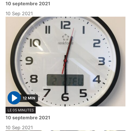
10 septembre 2021
a
y
10 Sep 2021
12 MIN
P
LE 05 MINUTES
l
10 septembre 2021
a
y
10 Sep 2021