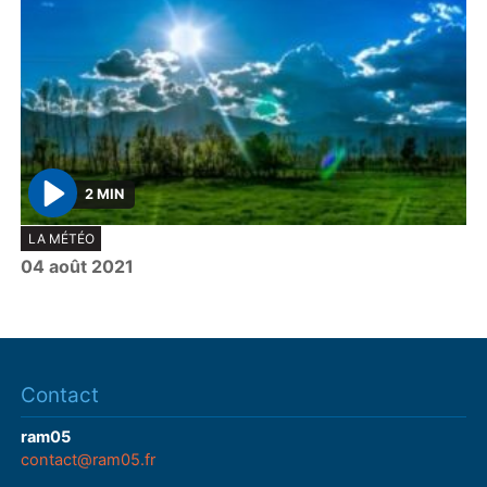
2 MIN
P
LA MÉTÉO
l
04 août 2021
a
y
Contact
ram05
contact@ram05.fr