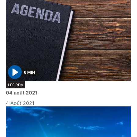
6 MIN
P
LES RDV
l
04 août 2021
a
y
4 Août 2021