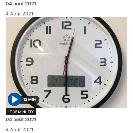
04 août 2021
a
y
4 Août 2021
13 MIN
P
LE 05 MINUTES
l
04 août 2021
a
y
4 Août 2021