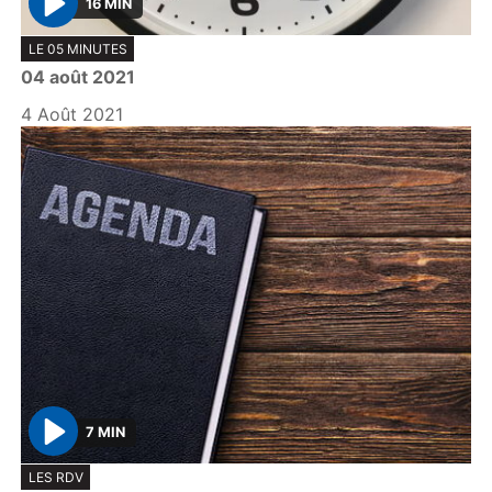
16 MIN
P
LE 05 MINUTES
l
04 août 2021
a
y
4 Août 2021
7 MIN
P
LES RDV
l