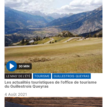
30 MIN
P
LE MAG' DE L'ÉTÉ
TOURISME
GUILLESTROIS-QUEYRAS
l
Les actualités touristiques de l'office de tourisme
a
du Guillestrois Queyras
y
4 Août 2021