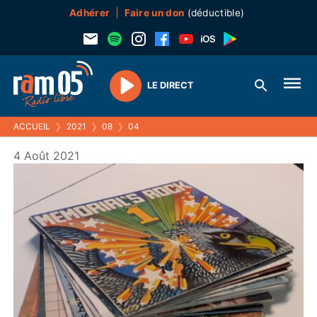
Adhérer
Faire un don
(déductible)
LE DIRECT
Play
ACCUEIL
❯
2021
❯
08
❯
04
4 Août 2021