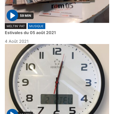
59 MIN
P
MELTIN' PAT
MUSIQUE
l
Estivales du 05 août 2021
a
y
4 Août 2021