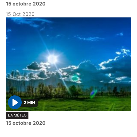
15 octobre 2020
a
y
15 Oct 2020
2 MIN
P
LA MÉTÉO
l
15 octobre 2020
a
y