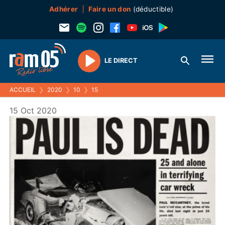
Adhérer
Faire un don
(déductible)
LE DIRECT
Play
ACCUEIL
❯
2020
❯
10
❯
15
15 Oct 2020