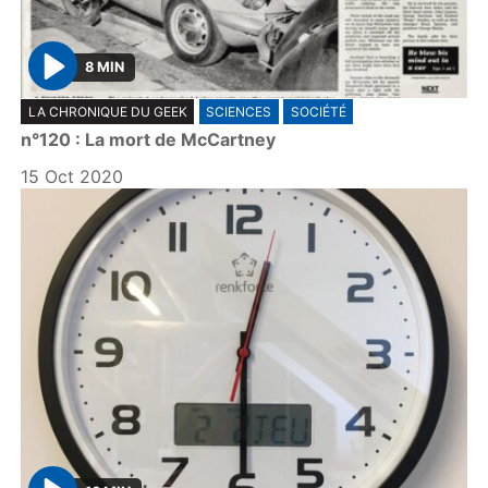
8 MIN
P
LA CHRONIQUE DU GEEK
SCIENCES
SOCIÉTÉ
l
n°120 : La mort de McCartney
a
y
15 Oct 2020