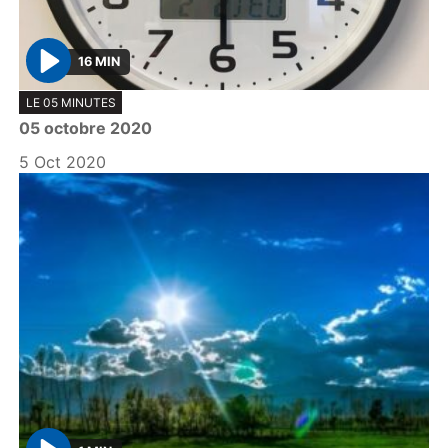
16 MIN
P
LE 05 MINUTES
l
05 octobre 2020
a
y
5 Oct 2020