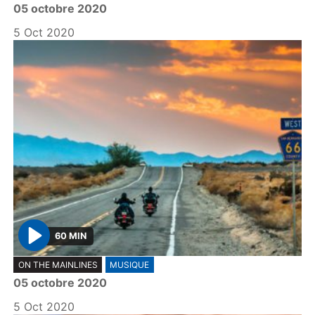
05 octobre 2020
a
y
5 Oct 2020
60 MIN
P
ON THE MAINLINES
MUSIQUE
l
05 octobre 2020
a
y
5 Oct 2020