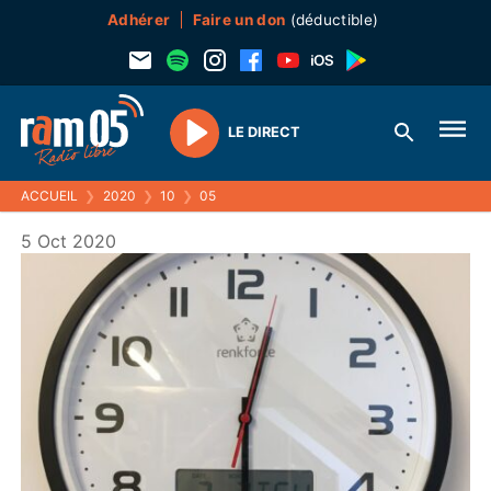
Adhérer
Faire un don
(déductible)
LE DIRECT
Play
ACCUEIL
❯
2020
❯
10
❯
05
5 Oct 2020