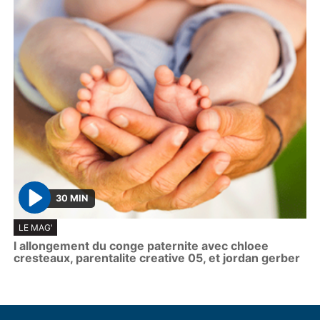
30 MIN
P
LE MAG'
l
l allongement du conge paternite avec chloee
a
cresteaux, parentalite creative 05, et jordan gerber
y